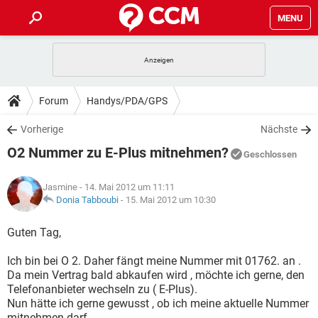
MENU
HOME
SPIELE
STREAMING
TIPPS & TRICKS
Forum
Handys/PDA/GPS
ANDROID
IOS
SPIELE
STREAMING
DOWNLOADS
Vorherige
Nächste
WINDOWS 10
INSTAGRAM
ANDROID
IOS
O2 Nummer zu E-Plus mitnehmen?
WHATSAPP
SPIELE
TIKTOK
STREAMING
Geschlossen
FORUM
WINDOWS 10
INSTAGRAM
FACEBOOK
ANDROID
HARDWARE
IOS
Jasmine
- 14. Mai 2012 um 11:11
WHATSAPP
SPIELE
TIKTOK
STREAMING
LEXIKON
Donia Tabboubi
-
15. Mai 2012 um 10:30
WINDOWS 10
INSTAGRAM
FACEBOOK
ANDROID
HARDWARE
IOS
WHATSAPP
SPIELE
TIKTOK
STREAMING
Guten Tag,
WINDOWS 10
INSTAGRAM
FACEBOOK
ANDROID
HARDWARE
IOS
Ich bin bei O 2. Daher fängt meine Nummer mit 01762. an .
WHATSAPP
TIKTOK
Da mein Vertrag bald abkaufen wird , möchte ich gerne, den
WINDOWS 10
INSTAGRAM
FACEBOOK
HARDWARE
Telefonanbieter wechseln zu ( E-Plus).
WHATSAPP
TIKTOK
Nun hätte ich gerne gewusst , ob ich meine aktuelle Nummer
mitnehmen darf.