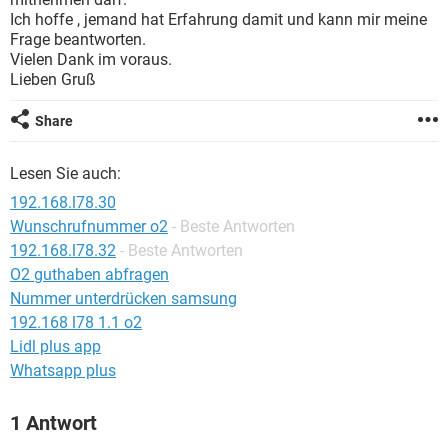
FACEBOOK
HARDWARE
Ich hoffe , jemand hat Erfahrung damit und kann mir meine
Frage beantworten.
Vielen Dank im voraus.
Lieben Gruß
Share
Lesen Sie auch:
192.168.l78.30
Wunschrufnummer o2
- Beste Antworten
192.168.l78.32
- Beste Antworten
O2 guthaben abfragen
Nummer unterdrücken samsung
192.168 l78 1.1 o2
Lidl plus app
Whatsapp plus
1 Antwort