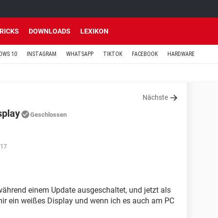
TRICKS
DOWNLOADS
LEXIKON
OWS 10
INSTAGRAM
WHATSAPP
TIKTOK
FACEBOOK
HARDWARE
Nächste
splay
Geschlossen
:17
während einem Update ausgeschaltet, und jetzt als
 mir ein weißes Display und wenn ich es auch am PC