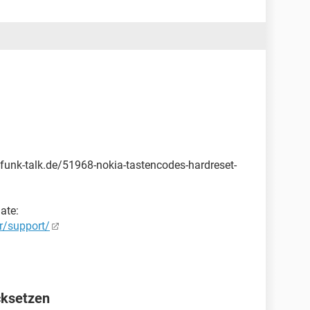
ilfunk-talk.de/51968-nokia-tastencodes-hardreset-
ate:
r/support/
cksetzen