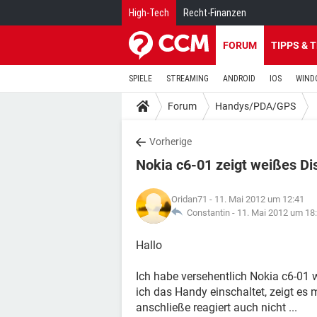
High-Tech
Recht-Finanzen
FORUM
TIPPS & 
SPIELE
STREAMING
ANDROID
IOS
WIND
Forum
Handys/PDA/GPS
Vorherige
Nokia c6-01 zeigt weißes Di
Oridan71
- 11. Mai 2012 um 12:41
Constantin -
11. Mai 2012 um 18
Hallo
Ich habe versehentlich Nokia c6-01 
ich das Handy einschaltet, zeigt es
anschließe reagiert auch nicht ...