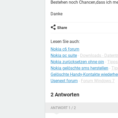
Bestehen noch Chancen,dass ich m
Danke
Share
Lesen Sie auch:
Nokia c6 forum
Nokia pc suite
-
Downloads - Datentr
Nokia zurücksetzen ohne pin
-
Tipps
Nokia gelöschte sms herstellen
-
Tip
Gelöschte Handy-Kontakte wiederher
Usenext forum
-
Forum Windows 7
2 Antworten
ANTWORT 1 / 2