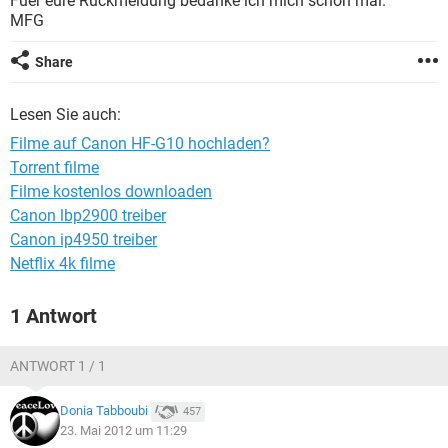
Fuer eure Rückmeldung bedanke ich mich schon mal.
FACEBOOK
HARDWARE
MFG
Share
Lesen Sie auch:
Filme auf Canon HF-G10 hochladen?
Torrent filme
Filme kostenlos downloaden
Canon lbp2900 treiber
Canon ip4950 treiber
Netflix 4k filme
1 Antwort
ANTWORT 1 / 1
Donia Tabboubi
457
23. Mai 2012 um 11:29