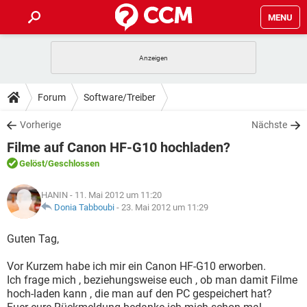
MENU
HOME
SPIELE
STREAMING
TIPPS & TRICKS
Forum
Software/Treiber
ANDROID
IOS
SPIELE
STREAMING
DOWNLOADS
Vorherige
Nächste
WINDOWS 10
INSTAGRAM
ANDROID
IOS
Filme auf Canon HF-G10 hochladen?
WHATSAPP
SPIELE
TIKTOK
STREAMING
FORUM
WINDOWS 10
INSTAGRAM
Gelöst
/Geschlossen
FACEBOOK
ANDROID
HARDWARE
IOS
WHATSAPP
SPIELE
TIKTOK
STREAMING
LEXIKON
WINDOWS 10
HANIN
- 11. Mai 2012 um 11:20
INSTAGRAM
FACEBOOK
ANDROID
HARDWARE
IOS
Donia Tabboubi
-
23. Mai 2012 um 11:29
WHATSAPP
SPIELE
TIKTOK
STREAMING
WINDOWS 10
INSTAGRAM
Guten Tag,
FACEBOOK
ANDROID
HARDWARE
IOS
WHATSAPP
TIKTOK
Vor Kurzem habe ich mir ein Canon HF-G10 erworben.
WINDOWS 10
INSTAGRAM
FACEBOOK
HARDWARE
Ich frage mich , beziehungsweise euch , ob man damit Filme
WHATSAPP
TIKTOK
hoch-laden kann , die man auf den PC gespeichert hat?