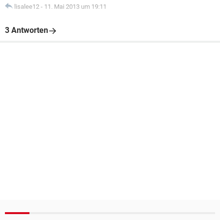
lisalee12
-
11. Mai 2013 um 19:11
3 Antworten