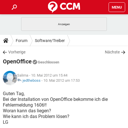
MENU
HOME
SPIELE
STREAMING
TIPPS & TRICKS
Forum
Software/Treiber
ANDROID
IOS
SPIELE
STREAMING
DOWNLOADS
Vorherige
Nächste
WINDOWS 10
INSTAGRAM
ANDROID
IOS
OpenOffice
WHATSAPP
SPIELE
TIKTOK
STREAMING
Geschlossen
FORUM
WINDOWS 10
INSTAGRAM
FACEBOOK
ANDROID
HARDWARE
IOS
Salima
- 10. Mai 2012 um 15:44
WHATSAPP
SPIELE
TIKTOK
STREAMING
LEXIKON
jedtheboss
-
10. Mai 2012 um 17:53
WINDOWS 10
INSTAGRAM
FACEBOOK
ANDROID
HARDWARE
IOS
WHATSAPP
SPIELE
TIKTOK
STREAMING
Guten Tag,
WINDOWS 10
INSTAGRAM
Bei der Installation von OpenOffice bekomme ich die
FACEBOOK
ANDROID
HARDWARE
IOS
Fehlermeldung 1606!!
WHATSAPP
TIKTOK
Woran kann das liegen?
WINDOWS 10
INSTAGRAM
FACEBOOK
HARDWARE
Wie kann ich das Problem lösen?
WHATSAPP
TIKTOK
LG