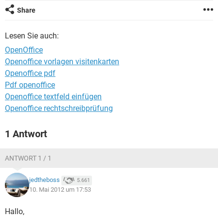
FACEBOOK
HARDWARE
Share
Lesen Sie auch:
OpenOffice
Openoffice vorlagen visitenkarten
Openoffice pdf
Pdf openoffice
Openoffice textfeld einfügen
Openoffice rechtschreibprüfung
1 Antwort
ANTWORT 1 / 1
jedtheboss
5.661
10. Mai 2012 um 17:53
Hallo,