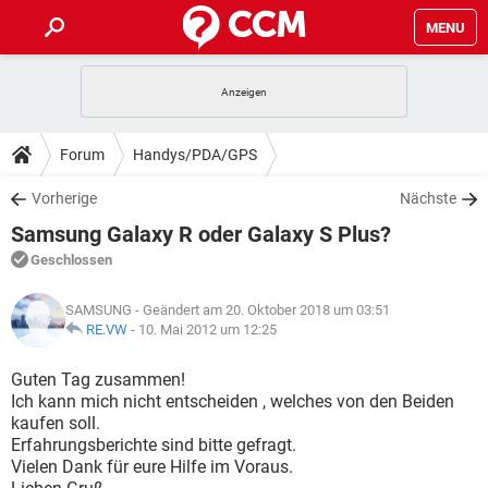
MENU
HOME
SPIELE
STREAMING
TIPPS & TRICKS
Forum
Handys/PDA/GPS
ANDROID
IOS
SPIELE
STREAMING
DOWNLOADS
Vorherige
Nächste
WINDOWS 10
INSTAGRAM
ANDROID
IOS
Samsung Galaxy R oder Galaxy S Plus?
WHATSAPP
SPIELE
TIKTOK
STREAMING
FORUM
WINDOWS 10
INSTAGRAM
Geschlossen
FACEBOOK
ANDROID
HARDWARE
IOS
WHATSAPP
SPIELE
TIKTOK
STREAMING
LEXIKON
WINDOWS 10
SAMSUNG
- Geändert am 20. Oktober 2018 um 03:51
INSTAGRAM
FACEBOOK
ANDROID
HARDWARE
IOS
RE.VW
-
10. Mai 2012 um 12:25
WHATSAPP
SPIELE
TIKTOK
STREAMING
WINDOWS 10
INSTAGRAM
Guten Tag zusammen!
FACEBOOK
ANDROID
HARDWARE
IOS
Ich kann mich nicht entscheiden , welches von den Beiden
WHATSAPP
TIKTOK
kaufen soll.
WINDOWS 10
INSTAGRAM
FACEBOOK
HARDWARE
Erfahrungsberichte sind bitte gefragt.
WHATSAPP
TIKTOK
Vielen Dank für eure Hilfe im Voraus.