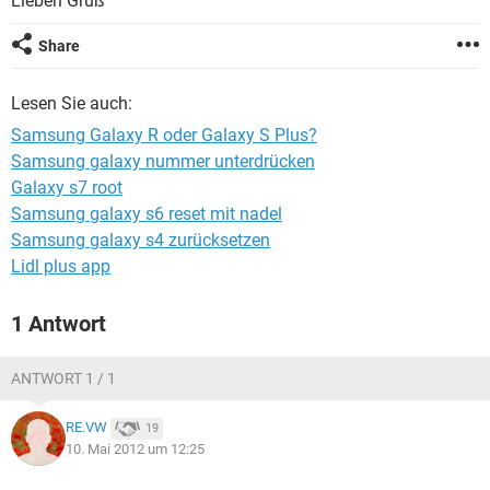
Lieben Gruß
FACEBOOK
HARDWARE
Share
Lesen Sie auch:
Samsung Galaxy R oder Galaxy S Plus?
Samsung galaxy nummer unterdrücken
Galaxy s7 root
Samsung galaxy s6 reset mit nadel
Samsung galaxy s4 zurücksetzen
Lidl plus app
1 Antwort
ANTWORT 1 / 1
RE.VW
19
10. Mai 2012 um 12:25