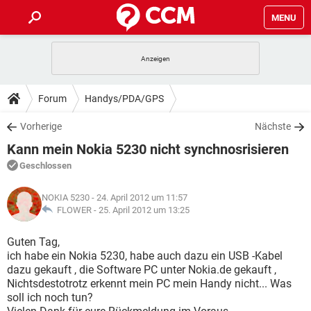
MENU
HOME
SPIELE
STREAMING
TIPPS & TRICKS
Forum
Handys/PDA/GPS
ANDROID
IOS
SPIELE
STREAMING
DOWNLOADS
Vorherige
Nächste
WINDOWS 10
INSTAGRAM
ANDROID
IOS
Kann mein Nokia 5230 nicht synchnosrisieren
WHATSAPP
SPIELE
TIKTOK
STREAMING
FORUM
WINDOWS 10
INSTAGRAM
Geschlossen
FACEBOOK
ANDROID
HARDWARE
IOS
WHATSAPP
SPIELE
TIKTOK
STREAMING
LEXIKON
WINDOWS 10
NOKIA 5230
- 24. April 2012 um 11:57
INSTAGRAM
FACEBOOK
ANDROID
HARDWARE
IOS
FLOWER -
25. April 2012 um 13:25
WHATSAPP
SPIELE
TIKTOK
STREAMING
WINDOWS 10
INSTAGRAM
Guten Tag,
FACEBOOK
ANDROID
HARDWARE
IOS
ich habe ein Nokia 5230, habe auch dazu ein USB -Kabel
WHATSAPP
TIKTOK
dazu gekauft , die Software PC unter Nokia.de gekauft ,
WINDOWS 10
INSTAGRAM
FACEBOOK
HARDWARE
Nichtsdestotrotz erkennt mein PC mein Handy nicht... Was
WHATSAPP
TIKTOK
soll ich noch tun?