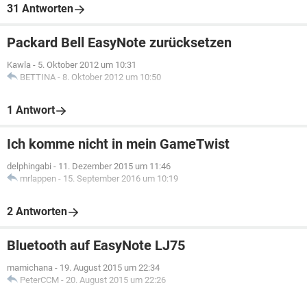
31 Antworten
Packard Bell EasyNote zurücksetzen
Kawla
-
5. Oktober 2012 um 10:31
BETTINA
-
8. Oktober 2012 um 10:50
1 Antwort
Ich komme nicht in mein GameTwist
delphingabi
-
11. Dezember 2015 um 11:46
mrlappen
-
15. September 2016 um 10:19
2 Antworten
Bluetooth auf EasyNote LJ75
mamichana
-
19. August 2015 um 22:34
PeterCCM
-
20. August 2015 um 22:26