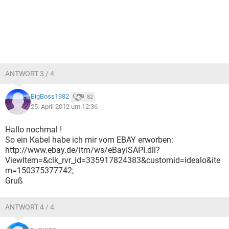
ANTWORT 3 / 4
BigBoss1982
82
25. April 2012 um 12:36
Hallo nochmal !
So ein Kabel habe ich mir vom EBAY erworben:
http://www.ebay.de/itm/ws/eBayISAPI.dll?
ViewItem=&clk_rvr_id=335917824383&customid=idealo&ite
m=150375377742;
Gruß
ANTWORT 4 / 4