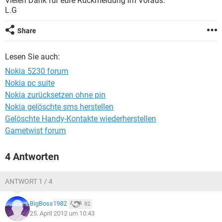
Vielen Dank für eure Rückmeldung im Voraus.
FACEBOOK
HARDWARE
L.G
Share
Lesen Sie auch:
Nokia 5230 forum
Nokia pc suite
Nokia zurücksetzen ohne pin
Nokia gelöschte sms herstellen
Gelöschte Handy-Kontakte wiederherstellen
Gametwist forum
4 Antworten
ANTWORT 1 / 4
BigBoss1982
82
25. April 2012 um 10:43