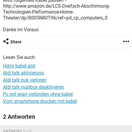
Wird folgendes Kabel passen ?
FACEBOOK
HARDWARE
http://www.amazon.de/LCS-Dreifach-Abschirmung-
Technologien-Performance-Home-
Theater/dp/B005N80T96/ref=pd_cp_computers_0
Danke im Voraus
Share
Lesen Sie auch:
Hdmi kabel aldi
Aldi talk aktivierung
Aldi talk puk verloren
Aldi talk mailbox deaktivieren
Pc mit wlan verbinden ohne kabel
Vom smartphone drucken mit kabel
2 Antworten
ANTWORT 1 / 2