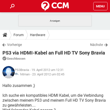
MENU
HOME
SPIELE
STREAMING
TIPPS & TRICKS
Forum
Hardware
ANDROID
IOS
SPIELE
STREAMING
DOWNLOADS
Vorherige
Nächste
WINDOWS 10
INSTAGRAM
ANDROID
IOS
PS3 via HDMI-Kabel an Full HD TV Sony Bravia
WHATSAPP
SPIELE
TIKTOK
STREAMING
FORUM
WINDOWS 10
INSTAGRAM
Geschlossen
FACEBOOK
ANDROID
HARDWARE
IOS
WHATSAPP
SPIELE
TIKTOK
STREAMING
LEXIKON
WINDOWS 10
PS3Bravia
- 19. April 2012 um 12:31
INSTAGRAM
FACEBOOK
ANDROID
HARDWARE
IOS
hitman -
23. April 2012 um 02:45
WHATSAPP
SPIELE
TIKTOK
STREAMING
WINDOWS 10
INSTAGRAM
Hallo zusammen ;)
FACEBOOK
ANDROID
HARDWARE
IOS
WHATSAPP
TIKTOK
Ich suche ein kompatibles HDMI Kabel, um die Verbindung
WINDOWS 10
INSTAGRAM
FACEBOOK
HARDWARE
zwischen meinem PS3 und meinem Full HD TV Sony Bravia
WHATSAPP
TIKTOK
zu gewährleisten....