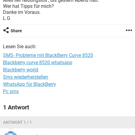
Alles lief reibungslos , bis gestern Abend halt.
FACEBOOK
HARDWARE
Wer hat Tipps für mich?
Danke im Voraus.
L.G
Share
Lesen Sie auch:
SMS- Probleme mit BlackBerry Curve 8520
Blackberry curve 8520 whatsapp
Blackberry world
Sms wiederherstellen
WhatsApp für BlackBerry
Pc sms
1 Antwort
ANTWORT 1 / 1