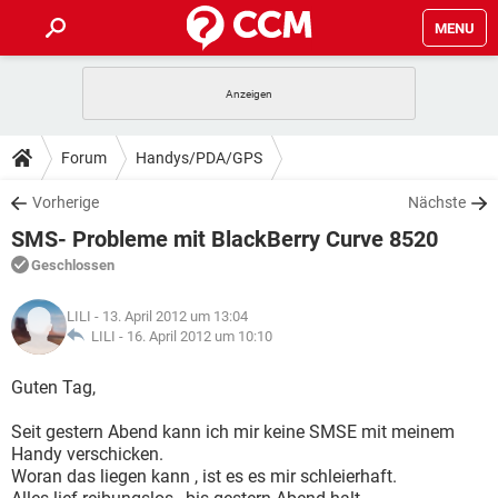
MENU
HOME
SPIELE
STREAMING
TIPPS & TRICKS
Forum
Handys/PDA/GPS
ANDROID
IOS
SPIELE
STREAMING
DOWNLOADS
Vorherige
Nächste
WINDOWS 10
INSTAGRAM
ANDROID
IOS
SMS- Probleme mit BlackBerry Curve 8520
WHATSAPP
SPIELE
TIKTOK
STREAMING
FORUM
WINDOWS 10
INSTAGRAM
Geschlossen
FACEBOOK
ANDROID
HARDWARE
IOS
WHATSAPP
SPIELE
TIKTOK
STREAMING
LEXIKON
WINDOWS 10
LILI
- 13. April 2012 um 13:04
INSTAGRAM
FACEBOOK
ANDROID
HARDWARE
IOS
LILI -
16. April 2012 um 10:10
WHATSAPP
SPIELE
TIKTOK
STREAMING
WINDOWS 10
INSTAGRAM
Guten Tag,
FACEBOOK
ANDROID
HARDWARE
IOS
WHATSAPP
TIKTOK
Seit gestern Abend kann ich mir keine SMSE mit meinem
WINDOWS 10
INSTAGRAM
FACEBOOK
HARDWARE
Handy verschicken.
WHATSAPP
TIKTOK
Woran das liegen kann , ist es es mir schleierhaft.