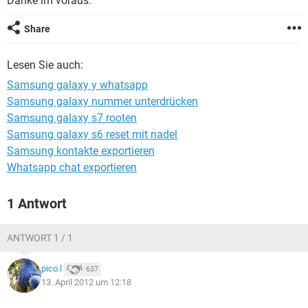
Danke im voraus.
FACEBOOK
HARDWARE
Share
Lesen Sie auch:
Samsung galaxy y whatsapp
Samsung galaxy nummer unterdrücken
Samsung galaxy s7 rooten
Samsung galaxy s6 reset mit nadel
Samsung kontakte exportieren
Whatsapp chat exportieren
1 Antwort
ANTWORT 1 / 1
pico.l
637
13. April 2012 um 12:18