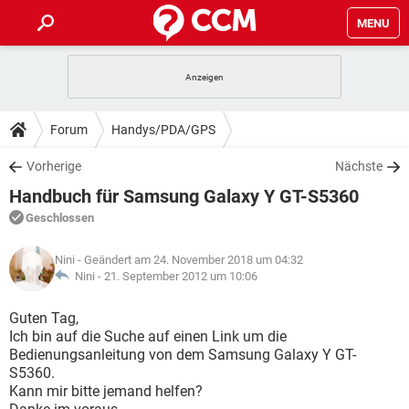
MENU
HOME
SPIELE
STREAMING
TIPPS & TRICKS
Forum
Handys/PDA/GPS
ANDROID
IOS
SPIELE
STREAMING
DOWNLOADS
Vorherige
Nächste
WINDOWS 10
INSTAGRAM
ANDROID
IOS
Handbuch für Samsung Galaxy Y GT-S5360
WHATSAPP
SPIELE
TIKTOK
STREAMING
FORUM
WINDOWS 10
INSTAGRAM
Geschlossen
FACEBOOK
ANDROID
HARDWARE
IOS
WHATSAPP
SPIELE
TIKTOK
STREAMING
LEXIKON
WINDOWS 10
Nini
- Geändert am 24. November 2018 um 04:32
INSTAGRAM
FACEBOOK
ANDROID
HARDWARE
IOS
Nini -
21. September 2012 um 10:06
WHATSAPP
SPIELE
TIKTOK
STREAMING
WINDOWS 10
INSTAGRAM
Guten Tag,
FACEBOOK
ANDROID
HARDWARE
IOS
Ich bin auf die Suche auf einen Link um die
WHATSAPP
TIKTOK
Bedienungsanleitung von dem Samsung Galaxy Y GT-
WINDOWS 10
INSTAGRAM
FACEBOOK
HARDWARE
S5360.
WHATSAPP
TIKTOK
Kann mir bitte jemand helfen?