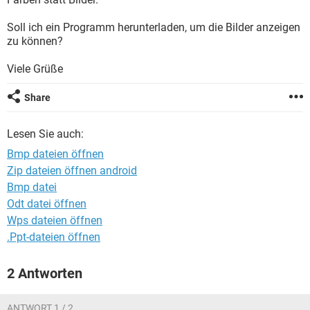
FACEBOOK
HARDWARE
Soll ich ein Programm herunterladen, um die Bilder anzeigen
zu können?
Viele Grüße
Share
Lesen Sie auch:
Bmp dateien öffnen
Zip dateien öffnen android
Bmp datei
Odt datei öffnen
Wps dateien öffnen
.Ppt-dateien öffnen
2 Antworten
ANTWORT 1 / 2