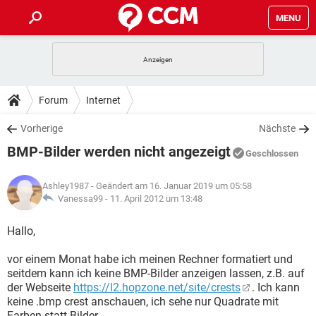
MENU
HOME
SPIELE
STREAMING
TIPPS & TRICKS
Forum
Internet
ANDROID
IOS
SPIELE
STREAMING
DOWNLOADS
Vorherige
Nächste
WINDOWS 10
INSTAGRAM
ANDROID
IOS
BMP-Bilder werden nicht angezeigt
WHATSAPP
SPIELE
TIKTOK
STREAMING
Geschlossen
FORUM
WINDOWS 10
INSTAGRAM
FACEBOOK
ANDROID
HARDWARE
IOS
Ashley1987
- Geändert am 16. Januar 2019 um 05:58
WHATSAPP
SPIELE
TIKTOK
STREAMING
LEXIKON
Vanessa99 -
11. April 2012 um 13:48
WINDOWS 10
INSTAGRAM
FACEBOOK
ANDROID
HARDWARE
IOS
WHATSAPP
SPIELE
TIKTOK
STREAMING
Hallo,
WINDOWS 10
INSTAGRAM
FACEBOOK
ANDROID
HARDWARE
IOS
vor einem Monat habe ich meinen Rechner formatiert und
WHATSAPP
TIKTOK
seitdem kann ich keine BMP-Bilder anzeigen lassen, z.B. auf
WINDOWS 10
INSTAGRAM
FACEBOOK
HARDWARE
der Webseite
https://l2.hopzone.net/site/crests
. Ich kann
WHATSAPP
TIKTOK
keine .bmp crest anschauen, ich sehe nur Quadrate mit
Farben statt Bilder.