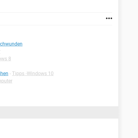
eschwunden
r
ows 8
chen
-
Tipps -Windows 10
mputer