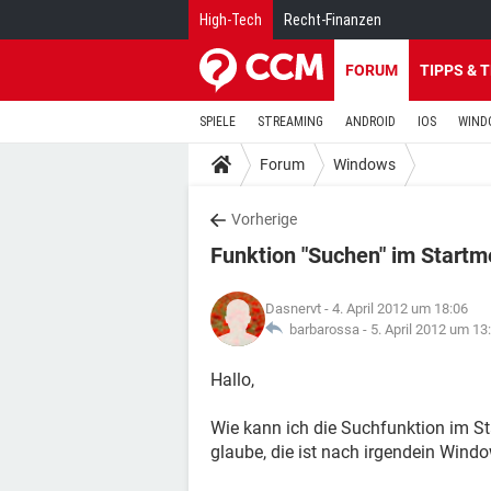
High-Tech
Recht-Finanzen
FORUM
TIPPS & 
SPIELE
STREAMING
ANDROID
IOS
WIND
Forum
Windows
Vorherige
Funktion "Suchen" im Start
Dasnervt
- 4. April 2012 um 18:06
barbarossa -
5. April 2012 um 13
Hallo,
Wie kann ich die Suchfunktion im S
glaube, die ist nach irgendein Wind