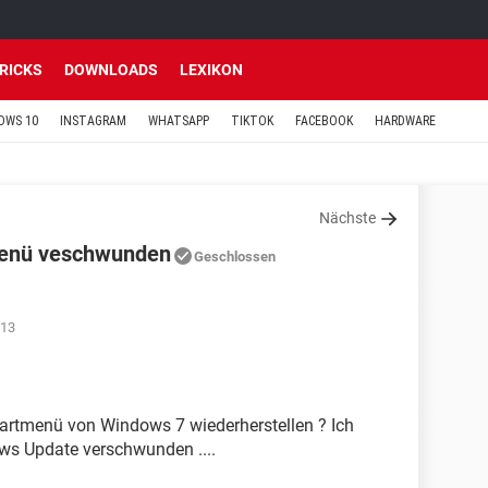
TRICKS
DOWNLOADS
LEXIKON
OWS 10
INSTAGRAM
WHATSAPP
TIKTOK
FACEBOOK
HARDWARE
Nächste
menü veschwunden
Geschlossen
:13
tartmenü von Windows 7 wiederherstellen ? Ich
ows Update verschwunden ....