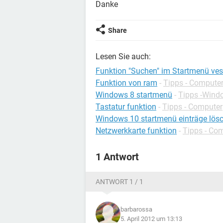
Danke
Share
Lesen Sie auch:
Funktion "Suchen" im Startmenü v
Funktion von ram
-
Tipps - Compute
Windows 8 startmenü
-
Tipps -Wind
Tastatur funktion
-
Tipps - Computer
Windows 10 startmenü einträge lös
Netzwerkkarte funktion
-
Tipps - Co
1 Antwort
ANTWORT 1 / 1
barbarossa
5. April 2012 um 13:13