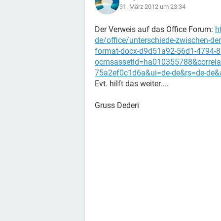
31. März 2012 um 23:34
Der Verweis auf das Office Forum:
h
de/office/unterschiede-zwischen-d
format-docx-d9d51a92-56d1-4794-
ocmsassetid=ha010355788&correla
75a2ef0c1d6a&ui=de-de&rs=de-de&
Evt. hilft das weiter....
Gruss Dederi