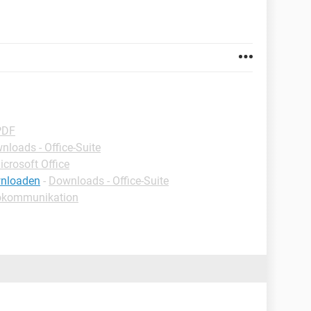
PDF
nloads - Office-Suite
icrosoft Office
wnloaden
-
Downloads - Office-Suite
rokommunikation