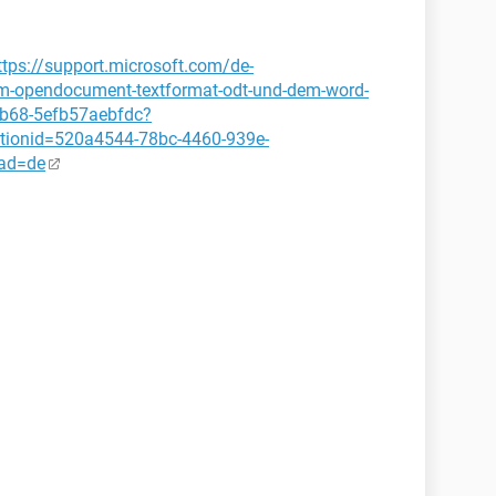
ttps://support.microsoft.com/de-
em-opendocument-textformat-odt-und-dem-word-
8b68-5efb57aebfdc?
tionid=520a4544-78bc-4460-939e-
ad=de