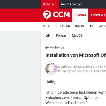
High-Tech
Recht-Finanzen
FORUM
TIPPS & 
SPIELE
STREAMING
ANDROID
IOS
WIND
Forum
MacOS
Vorherige
Installation von Microsoft O
saugforce
- 30. März 2012 um 13:41
anonymer Benutzer -
1. April 20
Hallo,
Ich bin gerade beim Installieren von
zwischen zwei Format-Optionen...
Welche soll ich nehmen ?