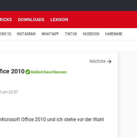
TRICKS
DOWNLOADS
LEXIKON
OWS 10
INSTAGRAM
WHATSAPP
TIKTOK
FACEBOOK
HARDWARE
Nächste
ffice 2010
Gelöst
/Geschlossen
12 um 22:57
 Microsoft Office 2010 und ich stehe vor der Wahl