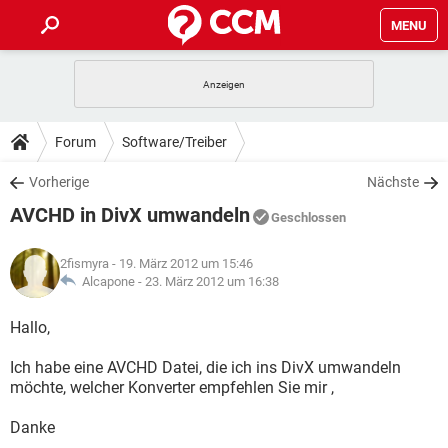
MENU
HOME
SPIELE
STREAMING
TIPPS & TRICKS
Forum
Software/Treiber
ANDROID
IOS
SPIELE
STREAMING
DOWNLOADS
Vorherige
Nächste
WINDOWS 10
INSTAGRAM
ANDROID
IOS
AVCHD in DivX umwandeln
WHATSAPP
SPIELE
TIKTOK
STREAMING
Geschlossen
FORUM
WINDOWS 10
INSTAGRAM
FACEBOOK
ANDROID
HARDWARE
IOS
2fismyra
- 19. März 2012 um 15:46
WHATSAPP
SPIELE
TIKTOK
STREAMING
LEXIKON
Alcapone -
23. März 2012 um 16:38
WINDOWS 10
INSTAGRAM
FACEBOOK
ANDROID
HARDWARE
IOS
WHATSAPP
SPIELE
TIKTOK
STREAMING
Hallo,
WINDOWS 10
INSTAGRAM
FACEBOOK
ANDROID
HARDWARE
IOS
Ich habe eine AVCHD Datei, die ich ins DivX umwandeln
WHATSAPP
TIKTOK
möchte, welcher Konverter empfehlen Sie mir ,
WINDOWS 10
INSTAGRAM
FACEBOOK
HARDWARE
WHATSAPP
TIKTOK
Danke