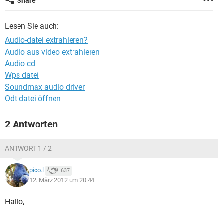
Share
FACEBOOK
HARDWARE
Lesen Sie auch:
Audio-datei extrahieren?
Audio aus video extrahieren
Audio cd
Wps datei
Soundmax audio driver
Odt datei öffnen
2 Antworten
ANTWORT 1 / 2
pico.l
637
12. März 2012 um 20:44
Hallo,