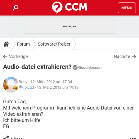
MENU
HOME
SPIELE
STREAMING
TIPPS & TRICKS
Forum
Software/Treiber
ANDROID
IOS
SPIELE
STREAMING
DOWNLOADS
Vorherige
Nächste
WINDOWS 10
INSTAGRAM
ANDROID
IOS
Audio-datei extrahieren?
WHATSAPP
SPIELE
TIKTOK
STREAMING
Geschlossen
FORUM
WINDOWS 10
INSTAGRAM
FACEBOOK
ANDROID
HARDWARE
IOS
Rosy
- 12. März 2012 um 17:04
WHATSAPP
SPIELE
TIKTOK
STREAMING
LEXIKON
pico.l
-
13. März 2012 um 19:13
WINDOWS 10
INSTAGRAM
FACEBOOK
ANDROID
HARDWARE
IOS
WHATSAPP
SPIELE
TIKTOK
STREAMING
Guten Tag,
WINDOWS 10
INSTAGRAM
Mit welchem Programm kann ich eine Audio Datei von einer
FACEBOOK
ANDROID
HARDWARE
IOS
Video extrahieren?
WHATSAPP
TIKTOK
Ich bitte um Hilfe.
WINDOWS 10
INSTAGRAM
FACEBOOK
HARDWARE
FG
WHATSAPP
TIKTOK