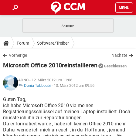
MENU
HOME
SPIELE
STREAMING
TIPPS & TRICKS
Forum
Software/Treiber
ANDROID
IOS
SPIELE
STREAMING
DOWNLOADS
Vorherige
Nächste
WINDOWS 10
INSTAGRAM
ANDROID
IOS
Microsoft Office 2010reinstallieren
WHATSAPP
SPIELE
TIKTOK
STREAMING
Geschlossen
FORUM
WINDOWS 10
INSTAGRAM
FACEBOOK
ANDROID
HARDWARE
IOS
ADNC
- 12. März 2012 um 11:06
WHATSAPP
SPIELE
TIKTOK
STREAMING
LEXIKON
Donia Tabboubi
-
13. März 2012 um 09:56
WINDOWS 10
INSTAGRAM
FACEBOOK
ANDROID
HARDWARE
IOS
WHATSAPP
SPIELE
TIKTOK
STREAMING
Guten Tag,
WINDOWS 10
INSTAGRAM
ich habe Microsoft Office 2010 via meinen
FACEBOOK
ANDROID
HARDWARE
IOS
Registrierungsschlüssel auf meinen Laptop installiert .Doch
WHATSAPP
TIKTOK
musste ich ihn zur Reparatur bringen.
WINDOWS 10
INSTAGRAM
FACEBOOK
HARDWARE
Da er formatiert wurde , habe ich keinen Office 2010 mehr.
WHATSAPP
TIKTOK
Daher wende ich mich an euch , in der Hoffnung , jemand
könnte mir sagen , wie ich es wieder erlangen kann.... Es