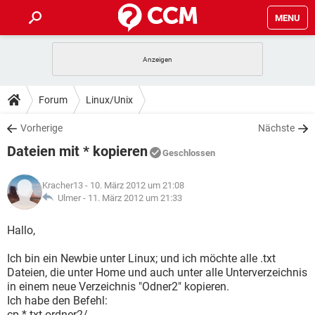
MENU
HOME
SPIELE
STREAMING
TIPPS & TRICKS
Forum
Linux/Unix
ANDROID
IOS
SPIELE
STREAMING
DOWNLOADS
Vorherige
Nächste
WINDOWS 10
INSTAGRAM
ANDROID
IOS
Dateien mit * kopieren
WHATSAPP
SPIELE
TIKTOK
STREAMING
Geschlossen
FORUM
WINDOWS 10
INSTAGRAM
FACEBOOK
ANDROID
HARDWARE
IOS
Kracher13
- 10. März 2012 um 21:08
WHATSAPP
SPIELE
TIKTOK
STREAMING
LEXIKON
Ulmer -
11. März 2012 um 21:33
WINDOWS 10
INSTAGRAM
FACEBOOK
ANDROID
HARDWARE
IOS
WHATSAPP
SPIELE
TIKTOK
STREAMING
Hallo,
WINDOWS 10
INSTAGRAM
FACEBOOK
ANDROID
HARDWARE
IOS
Ich bin ein Newbie unter Linux; und ich möchte alle .txt
WHATSAPP
TIKTOK
Dateien, die unter Home und auch unter alle Unterverzeichnis
WINDOWS 10
INSTAGRAM
FACEBOOK
HARDWARE
in einem neue Verzeichnis "Odner2" kopieren.
WHATSAPP
TIKTOK
Ich habe den Befehl:
cp *.txt ordner2/