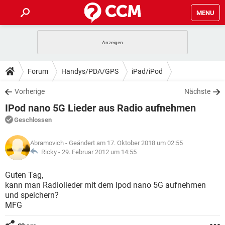
MENU
HOME
SPIELE
STREAMING
TIPPS & TRICKS
Forum
Handys/PDA/GPS
iPad/iPod
ANDROID
IOS
SPIELE
STREAMING
DOWNLOADS
Vorherige
Nächste
WINDOWS 10
INSTAGRAM
ANDROID
IOS
IPod nano 5G Lieder aus Radio aufnehmen
WHATSAPP
SPIELE
TIKTOK
STREAMING
FORUM
WINDOWS 10
INSTAGRAM
Geschlossen
FACEBOOK
ANDROID
HARDWARE
IOS
WHATSAPP
SPIELE
TIKTOK
STREAMING
LEXIKON
WINDOWS 10
Abramovich
- Geändert am 17. Oktober 2018 um 02:55
INSTAGRAM
FACEBOOK
ANDROID
HARDWARE
IOS
Ricky -
29. Februar 2012 um 14:55
WHATSAPP
SPIELE
TIKTOK
STREAMING
WINDOWS 10
INSTAGRAM
Guten Tag,
FACEBOOK
ANDROID
HARDWARE
IOS
kann man Radiolieder mit dem Ipod nano 5G aufnehmen
WHATSAPP
TIKTOK
und speichern?
WINDOWS 10
INSTAGRAM
FACEBOOK
HARDWARE
MFG
WHATSAPP
TIKTOK