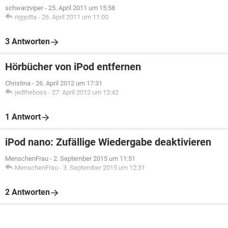
schwarzviper
-
25. April 2011 um 15:58
riggotta
-
26. April 2011 um 11:00
3 Antworten
Hörbücher von iPod entfernen
Christina
-
26. April 2012 um 17:31
jedtheboss
-
27. April 2012 um 12:42
1 Antwort
iPod nano: Zufällige Wiedergabe deaktivieren
MenschenFrau
-
2. September 2015 um 11:51
MenschenFrau
-
3. September 2015 um 12:31
2 Antworten