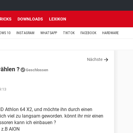
TRICKS
DOWNLOADS
LEXIKON
OWS 10
INSTAGRAM
WHATSAPP
TIKTOK
FACEBOOK
HARDWARE
Nächste
wählen ?
Geschlossen
9:13
MD Athlon 64 X2, und möchte ihn durch einen
ich viel zu langsam geworden. könnt ihr mir einen
ssoren kann ich einbauen ?
e z.B AION