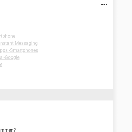
rtphone
Instant Messaging
ipps -Smartphones
s -Google
ne
ekommen?