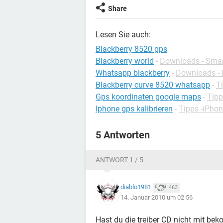
Share
Lesen Sie auch:
Blackberry 8520 gps
Blackberry world
-
Downloads - Sma
Whatsapp blackberry
-
Downloads - 
Blackberry curve 8520 whatsapp
-
T
Gps koordinaten google maps
-
Tipp
Iphone gps kalibrieren
-
Tipps -iPho
5 Antworten
ANTWORT 1 / 5
diablo1981
463
14. Januar 2010 um 02:56
Hast du die treiber CD nicht mit b