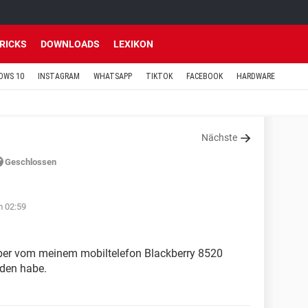
TRICKS
DOWNLOADS
LEXIKON
OWS 10
INSTAGRAM
WHATSAPP
TIKTOK
FACEBOOK
HARDWARE
Nächste
Geschlossen
m 02:59
eiber vom meinem mobiltelefon Blackberry 8520
nden habe.