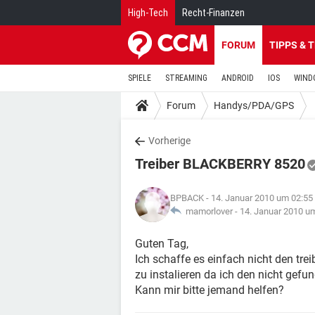
High-Tech
Recht-Finanzen
FORUM
TIPPS & 
SPIELE
STREAMING
ANDROID
IOS
WIND
Forum
Handys/PDA/GPS
Vorherige
Treiber BLACKBERRY 8520
BPBACK
- 14. Januar 2010 um 02:55
mamorlover -
14. Januar 2010 u
Guten Tag,
Ich schaffe es einfach nicht den tr
zu instalieren da ich den nicht gefu
Kann mir bitte jemand helfen?