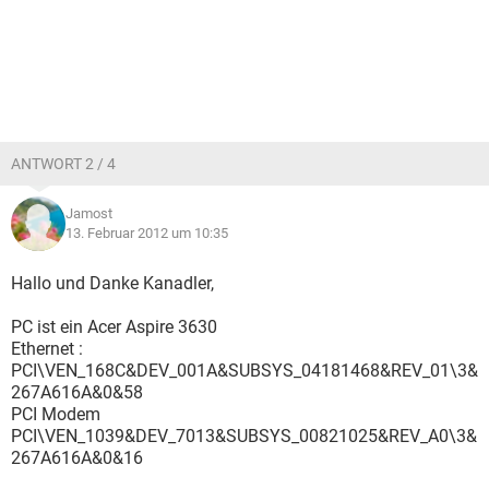
ANTWORT 2 / 4
Jamost
13. Februar 2012 um 10:35
Hallo und Danke Kanadler,
PC ist ein Acer Aspire 3630
Ethernet :
PCI\VEN_168C&DEV_001A&SUBSYS_04181468&REV_01\3&
267A616A&0&58
PCI Modem
PCI\VEN_1039&DEV_7013&SUBSYS_00821025&REV_A0\3&
267A616A&0&16