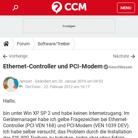
MENU
HOME
SPIELE
STREAMING
TIPPS & TRICKS
Forum
Software/Treiber
ANDROID
IOS
SPIELE
STREAMING
DOWNLOADS
Vorherige
Nächste
WINDOWS 10
INSTAGRAM
ANDROID
IOS
Ethernet-Controller und PCI-Modem
WHATSAPP
SPIELE
TIKTOK
STREAMING
Geschlossen
FORUM
WINDOWS 10
INSTAGRAM
FACEBOOK
ANDROID
HARDWARE
IOS
Jamost
- Geändert am 20. Januar 2019 um 04:52
WHATSAPP
SPIELE
TIKTOK
STREAMING
LEXIKON
GinTonic -
22. Februar 2012 um 16:17
WINDOWS 10
INSTAGRAM
FACEBOOK
ANDROID
HARDWARE
IOS
WHATSAPP
SPIELE
TIKTOK
STREAMING
Hallo,
WINDOWS 10
INSTAGRAM
FACEBOOK
ANDROID
HARDWARE
IOS
bin unter Win XP SP 2 und habe keinen Internetzugang. Im
WHATSAPP
TIKTOK
Gerätemanager habe ich gelbe Fragezeichen bei Ethernet-
WINDOWS 10
INSTAGRAM
FACEBOOK
HARDWARE
Controller (PCI VEN 168) und PCI-Modem (VEN 1039 DEV).
WHATSAPP
TIKTOK
Ich habe selber versucht, das Problem durch die Installation
des SIS 900 Treibers zu beheben, leider aber ohne Erfolg.