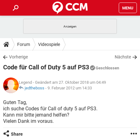
MENU
HOME
SPIELE
STREAMING
TIPPS & TRICKS
Forum
Videospiele
ANDROID
IOS
SPIELE
STREAMING
DOWNLOADS
Vorherige
Nächste
WINDOWS 10
INSTAGRAM
ANDROID
IOS
Code für Call of Duty 5 auf PS3
WHATSAPP
SPIELE
TIKTOK
STREAMING
Geschlossen
FORUM
WINDOWS 10
INSTAGRAM
FACEBOOK
ANDROID
HARDWARE
IOS
Legend
- Geändert am 27. Oktober 2018 um 04:49
WHATSAPP
SPIELE
TIKTOK
STREAMING
LEXIKON
jedtheboss
-
9. Februar 2012 um 14:33
WINDOWS 10
INSTAGRAM
FACEBOOK
ANDROID
HARDWARE
IOS
WHATSAPP
SPIELE
TIKTOK
STREAMING
Guten Tag,
WINDOWS 10
INSTAGRAM
ich suche Codes für Call of duty 5 auf PS3.
FACEBOOK
ANDROID
HARDWARE
IOS
Kann mir bitte jemand helfen?
WHATSAPP
TIKTOK
Vielen Dank im voraus.
WINDOWS 10
INSTAGRAM
FACEBOOK
HARDWARE
WHATSAPP
TIKTOK
Share