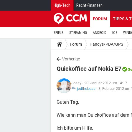
High-Tech
Recht-Finanzen
FORUM
TIPPS & 
SPIELE
STREAMING
ANDROID
IOS
WIND
Forum
Handys/PDA/GPS
Vorherige
Quickoffice auf Nokia E7
Ge
Jossy
- 20. Januar 2012 um 14:17
jedtheboss
-
3. Februar 2012 um 
Guten Tag,
Wie kann man Quickoffice auf dem 
Ich bitte um Hilfe.