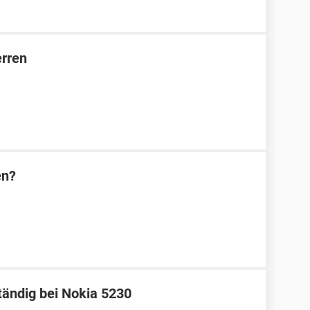
rren
en?
tändig bei Nokia 5230