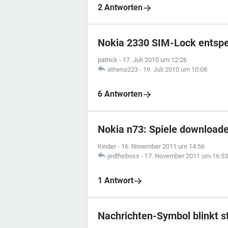
2 Antworten
Nokia 2330 SIM-Lock entspe
patrick
-
17. Juli 2010 um 12:26
athena223
-
19. Juli 2010 um 10:08
6 Antworten
Nokia n73: Spiele download
Kinder
-
16. November 2011 um 14:56
jedtheboss
-
17. November 2011 um 16:53
1 Antwort
Nachrichten-Symbol blinkt s