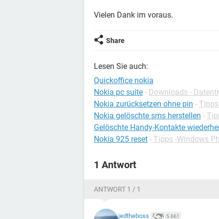
Vielen Dank im voraus.
Share
Lesen Sie auch:
Quickoffice nokia
Nokia pc suite
-
Downloads - Datentr
Nokia zurücksetzen ohne pin
-
Tipps
Nokia gelöschte sms herstellen
-
Tip
Gelöschte Handy-Kontakte wiederher
Nokia 925 reset
-
Tipps -Windows P
1 Antwort
ANTWORT 1 / 1
jedtheboss
5.661