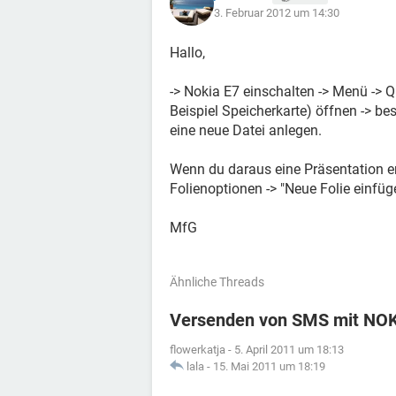
3. Februar 2012 um 14:30
Hallo,
-> Nokia E7 einschalten -> Menü -> Q
Beispiel Speicherkarte) öffnen -> be
eine neue Datei anlegen.
Wenn du daraus eine Präsentation er
Folienoptionen -> "Neue Folie einfüge
MfG
Ähnliche Threads
Versenden von SMS mit NOK
flowerkatja
-
5. April 2011 um 18:13
lala
-
15. Mai 2011 um 18:19