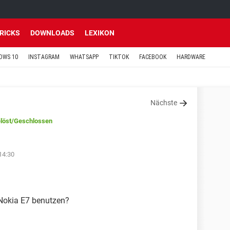
TRICKS
DOWNLOADS
LEXIKON
OWS 10
INSTAGRAM
WHATSAPP
TIKTOK
FACEBOOK
HARDWARE
Nächste
löst
/Geschlossen
14:30
Nokia E7 benutzen?