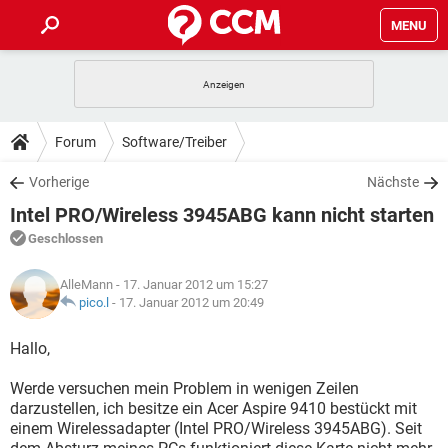
MENU
HOME
SPIELE
STREAMING
TIPPS & TRICKS
Forum
Software/Treiber
ANDROID
IOS
SPIELE
STREAMING
DOWNLOADS
Vorherige
Nächste
WINDOWS 10
INSTAGRAM
ANDROID
IOS
Intel PRO/Wireless 3945ABG kann nicht starten
WHATSAPP
SPIELE
TIKTOK
STREAMING
FORUM
WINDOWS 10
INSTAGRAM
Geschlossen
FACEBOOK
ANDROID
HARDWARE
IOS
WHATSAPP
SPIELE
TIKTOK
STREAMING
LEXIKON
WINDOWS 10
AlleMann
- 17. Januar 2012 um 15:27
INSTAGRAM
FACEBOOK
ANDROID
HARDWARE
IOS
pico.l
-
17. Januar 2012 um 20:49
WHATSAPP
SPIELE
TIKTOK
STREAMING
WINDOWS 10
INSTAGRAM
Hallo,
FACEBOOK
ANDROID
HARDWARE
IOS
WHATSAPP
TIKTOK
Werde versuchen mein Problem in wenigen Zeilen
WINDOWS 10
INSTAGRAM
FACEBOOK
HARDWARE
darzustellen, ich besitze ein Acer Aspire 9410 bestückt mit
WHATSAPP
TIKTOK
einem Wirelessadapter (Intel PRO/Wireless 3945ABG). Seit