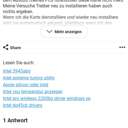
dem Absturz meines PCs funktioniert diese Karte nicht mehr.
FACEBOOK
HARDWARE
Meine Versuche Treiber neu zu installieren haben auch
nichts ergeben.
Wenn ich die Karte deinstalliere und wieder neu installiere
wird sie systematisch erkannt, allerdings wenn ich den
Treiber installiere, bekomme ich folgende Meldung
Mehr anzeigen
angezeigt:
Dieses Gerät kann nicht gestartet werden. (Code 10)
Wenn jemand mir zeigt was ist zu machen, dann wäre es
Share
sehr liebenswert von ihm?
Hoffe auf Antwort von euch.
Lesen Sie auch:
Danke
Intel 3945abg
Intel extreme tuning utility
Apple silicon oder intel
Intel cpu temperatur anzeigen
Intel pro wireless 2200bg driver windows xp
Intel dq45cb drivers
1 Antwort