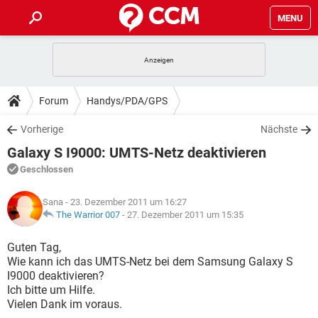
MENU
HOME
SPIELE
STREAMING
TIPPS & TRICKS
Forum
Handys/PDA/GPS
ANDROID
IOS
SPIELE
STREAMING
DOWNLOADS
Vorherige
Nächste
WINDOWS 10
INSTAGRAM
ANDROID
IOS
Galaxy S I9000: UMTS-Netz deaktivieren
WHATSAPP
SPIELE
TIKTOK
STREAMING
FORUM
WINDOWS 10
INSTAGRAM
Geschlossen
FACEBOOK
ANDROID
HARDWARE
IOS
WHATSAPP
SPIELE
TIKTOK
STREAMING
LEXIKON
WINDOWS 10
Sana
- 23. Dezember 2011 um 16:27
INSTAGRAM
FACEBOOK
ANDROID
HARDWARE
IOS
The Warrior 007
-
27. Dezember 2011 um 15:35
WHATSAPP
SPIELE
TIKTOK
STREAMING
WINDOWS 10
INSTAGRAM
Guten Tag,
FACEBOOK
ANDROID
HARDWARE
IOS
Wie kann ich das UMTS-Netz bei dem Samsung Galaxy S
WHATSAPP
TIKTOK
I9000 deaktivieren?
WINDOWS 10
INSTAGRAM
FACEBOOK
HARDWARE
Ich bitte um Hilfe.
WHATSAPP
TIKTOK
Vielen Dank im voraus.