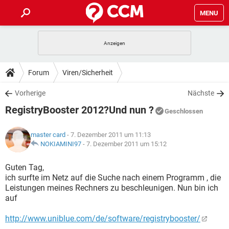
MENU
HOME
SPIELE
STREAMING
TIPPS & TRICKS
Forum
Viren/Sicherheit
ANDROID
IOS
SPIELE
STREAMING
DOWNLOADS
Vorherige
Nächste
WINDOWS 10
INSTAGRAM
ANDROID
IOS
RegistryBooster 2012?Und nun ?
WHATSAPP
SPIELE
TIKTOK
STREAMING
Geschlossen
FORUM
WINDOWS 10
INSTAGRAM
FACEBOOK
ANDROID
HARDWARE
IOS
master card
- 7. Dezember 2011 um 11:13
WHATSAPP
SPIELE
TIKTOK
STREAMING
LEXIKON
NOKIAMINI97
-
7. Dezember 2011 um 15:12
WINDOWS 10
INSTAGRAM
FACEBOOK
ANDROID
HARDWARE
IOS
WHATSAPP
SPIELE
TIKTOK
STREAMING
Guten Tag,
WINDOWS 10
INSTAGRAM
ich surfte im Netz auf die Suche nach einem Programm , die
FACEBOOK
ANDROID
HARDWARE
IOS
Leistungen meines Rechners zu beschleunigen. Nun bin ich
WHATSAPP
TIKTOK
auf
WINDOWS 10
INSTAGRAM
FACEBOOK
HARDWARE
WHATSAPP
TIKTOK
http://www.uniblue.com/de/software/registrybooster/