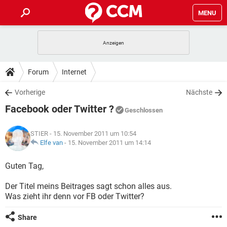
MENU
HOME
SPIELE
STREAMING
TIPPS & TRICKS
Forum
Internet
ANDROID
IOS
SPIELE
STREAMING
DOWNLOADS
Vorherige
Nächste
WINDOWS 10
INSTAGRAM
ANDROID
IOS
Facebook oder Twitter ?
WHATSAPP
SPIELE
TIKTOK
STREAMING
Geschlossen
FORUM
WINDOWS 10
INSTAGRAM
FACEBOOK
ANDROID
HARDWARE
IOS
STIER
- 15. November 2011 um 10:54
WHATSAPP
SPIELE
TIKTOK
STREAMING
LEXIKON
Elfe van
-
15. November 2011 um 14:14
WINDOWS 10
INSTAGRAM
FACEBOOK
ANDROID
HARDWARE
IOS
WHATSAPP
SPIELE
TIKTOK
STREAMING
Guten Tag,
WINDOWS 10
INSTAGRAM
FACEBOOK
ANDROID
HARDWARE
IOS
Der Titel meins Beitrages sagt schon alles aus.
WHATSAPP
TIKTOK
Was zieht ihr denn vor FB oder Twitter?
WINDOWS 10
INSTAGRAM
FACEBOOK
HARDWARE
WHATSAPP
TIKTOK
Share