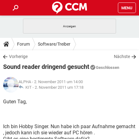
MENU
HOME
SPIELE
STREAMING
TIPPS & TRICKS
Forum
Software/Treiber
ANDROID
IOS
SPIELE
STREAMING
DOWNLOADS
Vorherige
Nächste
WINDOWS 10
INSTAGRAM
ANDROID
IOS
Sound reader dringend gesucht
WHATSAPP
SPIELE
TIKTOK
STREAMING
Geschlossen
FORUM
WINDOWS 10
INSTAGRAM
FACEBOOK
ANDROID
HARDWARE
IOS
ALPHA
- 2. November 2011 um 14:00
WHATSAPP
SPIELE
TIKTOK
STREAMING
LEXIKON
KIT -
2. November 2011 um 17:18
WINDOWS 10
INSTAGRAM
FACEBOOK
ANDROID
HARDWARE
IOS
WHATSAPP
SPIELE
TIKTOK
STREAMING
Guten Tag,
WINDOWS 10
INSTAGRAM
FACEBOOK
ANDROID
HARDWARE
IOS
WHATSAPP
TIKTOK
WINDOWS 10
INSTAGRAM
FACEBOOK
HARDWARE
Ich bin Hobby Singer. Nun habe ich paar Aufnahme gemacht
WHATSAPP
TIKTOK
, jedoch kann ich sie wieder auf PC hören .
Gibt es eine bestimmte Software dafür?