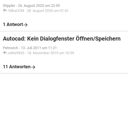
Stippler
-
26. August 2020 um 22:59
SilkeCCM
-
28. August 2020 um 01:41
1 Antwort
Autocad: Kein Dialogfenster Öffnen/Speichern
Petrovich
-
13. Juli 2011 um 11:21
edris9933
-
18. November 2019 um 10:39
11 Antworten