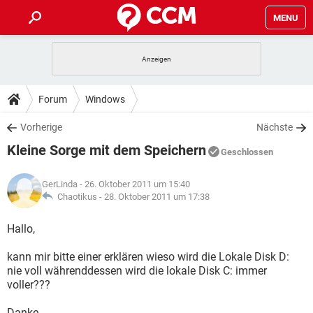
MENU
HOME
SPIELE
STREAMING
TIPPS & TRICKS
Forum
Windows
ANDROID
IOS
SPIELE
STREAMING
DOWNLOADS
Vorherige
Nächste
WINDOWS 10
INSTAGRAM
ANDROID
IOS
Kleine Sorge mit dem Speichern
WHATSAPP
SPIELE
TIKTOK
STREAMING
Geschlossen
FORUM
WINDOWS 10
INSTAGRAM
FACEBOOK
ANDROID
HARDWARE
IOS
GerLinda
- 26. Oktober 2011 um 15:40
WHATSAPP
SPIELE
TIKTOK
STREAMING
LEXIKON
Chaotikus -
28. Oktober 2011 um 17:38
WINDOWS 10
INSTAGRAM
FACEBOOK
ANDROID
HARDWARE
IOS
WHATSAPP
SPIELE
TIKTOK
STREAMING
Hallo,
WINDOWS 10
INSTAGRAM
FACEBOOK
ANDROID
HARDWARE
IOS
kann mir bitte einer erklären wieso wird die Lokale Disk D:
WHATSAPP
TIKTOK
nie voll währenddessen wird die lokale Disk C: immer
WINDOWS 10
INSTAGRAM
FACEBOOK
HARDWARE
voller???
WHATSAPP
TIKTOK
Danke