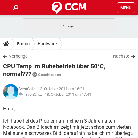
MENU
HOME
SPIELE
STREAMING
TIPPS & TRICKS
Forum
Hardware
ANDROID
IOS
SPIELE
STREAMING
DOWNLOADS
Vorherige
Nächste
WINDOWS 10
INSTAGRAM
ANDROID
IOS
CPU Temp im Ruhebetrieb über 50°C,
WHATSAPP
SPIELE
TIKTOK
STREAMING
FORUM
WINDOWS 10
INSTAGRAM
normal???
Geschlossen
FACEBOOK
ANDROID
HARDWARE
IOS
WHATSAPP
SPIELE
TIKTOK
STREAMING
LEXIKON
WINDOWS 10
INSTAGRAM
SvenChtz
- 13. Oktober 2011 um 16:21
FACEBOOK
ANDROID
HARDWARE
IOS
SvenChtz -
18. Oktober 2011 um 17:41
WHATSAPP
SPIELE
TIKTOK
STREAMING
WINDOWS 10
INSTAGRAM
Hallo,
FACEBOOK
ANDROID
HARDWARE
IOS
WHATSAPP
TIKTOK
WINDOWS 10
INSTAGRAM
Ich habe heikles Problem an meinem 3 Jahren alten
FACEBOOK
HARDWARE
Notebook. Das Bildschirm zeigt mir jetzt schon zum vierten
WHATSAPP
TIKTOK
Mal nur ein schwarzes Bild. daraufhin habe ich mir überlegt,