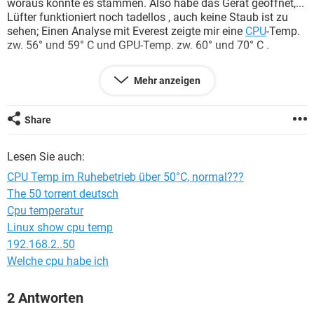
woraus könnte es stammen. Also habe das Gerät geöffnet,...
FACEBOOK
HARDWARE
Lüfter funktioniert noch tadellos , auch keine Staub ist zu
sehen; Einen Analyse mit Everest zeigte mir eine
CPU
-Temp.
zw. 56° und 59° C und GPU-Temp. zw. 60° und 70° C .
Ich frage mich also woher konnte dieses Problem kommen
Mehr anzeigen
und ob die Temperaturen normal wären?
Für eure Hilfe bin ich sehr dankbar
Share
Lesen Sie auch:
CPU Temp im Ruhebetrieb über 50°C, normal???
The 50 torrent deutsch
Cpu temperatur
Linux show cpu temp
192.168.2..50
Welche cpu habe ich
2 Antworten