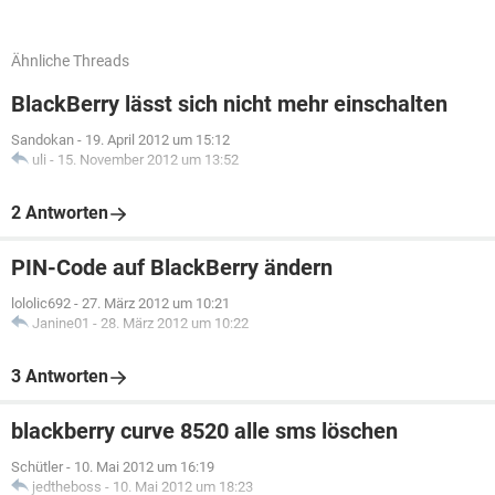
Ähnliche Threads
BlackBerry lässt sich nicht mehr einschalten
Sandokan
-
19. April 2012 um 15:12
uli
-
15. November 2012 um 13:52
2 Antworten
PIN-Code auf BlackBerry ändern
lololic692
-
27. März 2012 um 10:21
Janine01
-
28. März 2012 um 10:22
3 Antworten
blackberry curve 8520 alle sms löschen
Schütler
-
10. Mai 2012 um 16:19
jedtheboss
-
10. Mai 2012 um 18:23