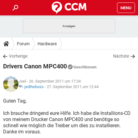
MENU
HOME
SPIELE
STREAMING
TIPPS & TRICKS
Forum
Hardware
ANDROID
IOS
SPIELE
STREAMING
DOWNLOADS
Vorherige
Nächste
WINDOWS 10
INSTAGRAM
ANDROID
IOS
Drivers Canon MPC400
WHATSAPP
SPIELE
TIKTOK
STREAMING
Geschlossen
FORUM
WINDOWS 10
INSTAGRAM
FACEBOOK
ANDROID
HARDWARE
IOS
Joel
- 26. September 2011 um 17:34
WHATSAPP
SPIELE
TIKTOK
STREAMING
LEXIKON
jedtheboss
-
27. September 2011 um 12:44
WINDOWS 10
INSTAGRAM
FACEBOOK
ANDROID
HARDWARE
IOS
WHATSAPP
SPIELE
TIKTOK
STREAMING
Guten Tag,
WINDOWS 10
INSTAGRAM
FACEBOOK
ANDROID
HARDWARE
IOS
Ich brauche dringend eure Hilfe. Ich habe die Installions-CD
WHATSAPP
TIKTOK
von meinem Drucker Canon MPC400 und benötige so
WINDOWS 10
INSTAGRAM
FACEBOOK
HARDWARE
schnell wie möglich die Treiber um dies zu installieren.
WHATSAPP
TIKTOK
Danke im voraus.