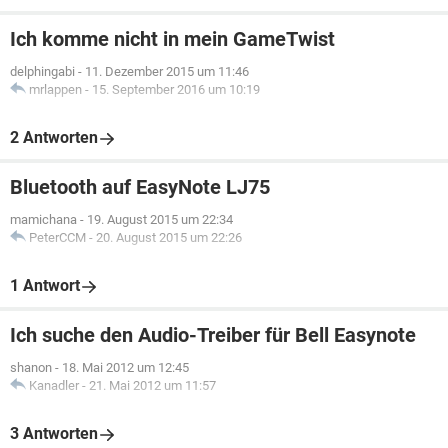
Ich komme nicht in mein GameTwist
delphingabi
-
11. Dezember 2015 um 11:46
mrlappen
-
15. September 2016 um 10:19
2 Antworten
Bluetooth auf EasyNote LJ75
mamichana
-
19. August 2015 um 22:34
PeterCCM
-
20. August 2015 um 22:26
1 Antwort
Ich suche den Audio-Treiber für Bell Easynote
shanon
-
18. Mai 2012 um 12:45
Kanadler
-
21. Mai 2012 um 11:57
3 Antworten