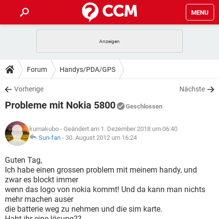
MENU
HOME
SPIELE
STREAMING
TIPPS & TRICKS
Forum
Handys/PDA/GPS
ANDROID
IOS
SPIELE
STREAMING
DOWNLOADS
Vorherige
Nächste
WINDOWS 10
INSTAGRAM
ANDROID
IOS
Probleme mit Nokia 5800
WHATSAPP
SPIELE
TIKTOK
STREAMING
Geschlossen
FORUM
WINDOWS 10
INSTAGRAM
FACEBOOK
ANDROID
HARDWARE
IOS
kumakubo
- Geändert am 1. Dezember 2018 um 06:40
WHATSAPP
SPIELE
TIKTOK
STREAMING
LEXIKON
Sun-fan
-
30. August 2012 um 16:24
WINDOWS 10
INSTAGRAM
FACEBOOK
ANDROID
HARDWARE
IOS
WHATSAPP
SPIELE
TIKTOK
STREAMING
Guten Tag,
WINDOWS 10
INSTAGRAM
Ich habe einen grossen problem mit meinem handy, und
FACEBOOK
ANDROID
HARDWARE
IOS
zwar es blockt immer
WHATSAPP
TIKTOK
wenn das logo von nokia kommt! Und da kann man nichts
WINDOWS 10
INSTAGRAM
FACEBOOK
HARDWARE
mehr machen auser
WHATSAPP
TIKTOK
die batterie weg zu nehmen und die sim karte.
Habt ihr eine lösung??