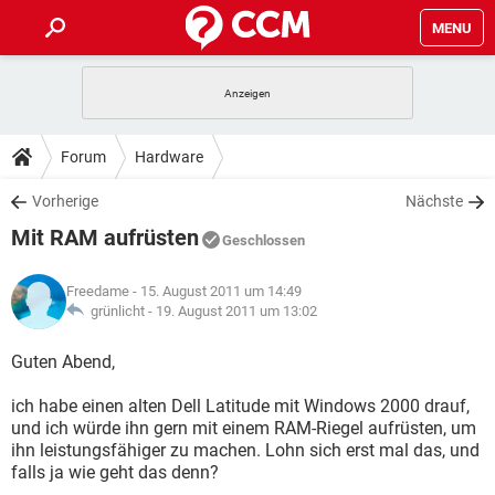
MENU
HOME
SPIELE
STREAMING
TIPPS & TRICKS
Forum
Hardware
ANDROID
IOS
SPIELE
STREAMING
DOWNLOADS
Vorherige
Nächste
WINDOWS 10
INSTAGRAM
ANDROID
IOS
Mit RAM aufrüsten
WHATSAPP
SPIELE
TIKTOK
STREAMING
Geschlossen
FORUM
WINDOWS 10
INSTAGRAM
FACEBOOK
ANDROID
HARDWARE
IOS
Freedame
- 15. August 2011 um 14:49
WHATSAPP
SPIELE
TIKTOK
STREAMING
LEXIKON
grünlicht -
19. August 2011 um 13:02
WINDOWS 10
INSTAGRAM
FACEBOOK
ANDROID
HARDWARE
IOS
WHATSAPP
SPIELE
TIKTOK
STREAMING
Guten Abend,
WINDOWS 10
INSTAGRAM
FACEBOOK
ANDROID
HARDWARE
IOS
ich habe einen alten Dell Latitude mit Windows 2000 drauf,
WHATSAPP
TIKTOK
und ich würde ihn gern mit einem RAM-Riegel aufrüsten, um
WINDOWS 10
INSTAGRAM
FACEBOOK
HARDWARE
ihn leistungsfähiger zu machen. Lohn sich erst mal das, und
WHATSAPP
TIKTOK
falls ja wie geht das denn?