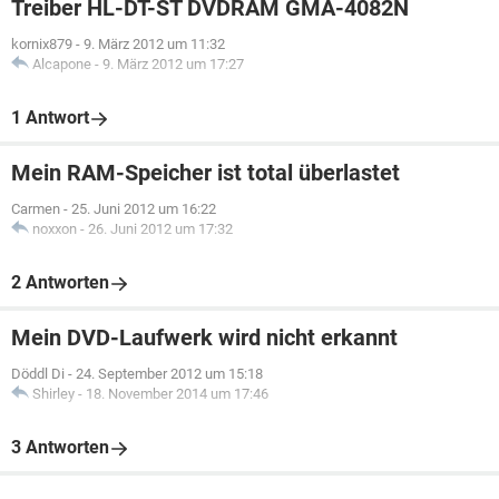
Treiber HL-DT-ST DVDRAM GMA-4082N
kornix879
-
9. März 2012 um 11:32
Alcapone
-
9. März 2012 um 17:27
1 Antwort
Mein RAM-Speicher ist total überlastet
Carmen
-
25. Juni 2012 um 16:22
noxxon
-
26. Juni 2012 um 17:32
2 Antworten
Mein DVD-Laufwerk wird nicht erkannt
Döddl Di
-
24. September 2012 um 15:18
Shirley
-
18. November 2014 um 17:46
3 Antworten