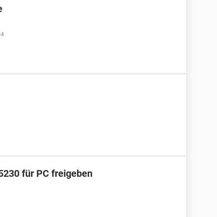
e
44
5230 für PC freigeben