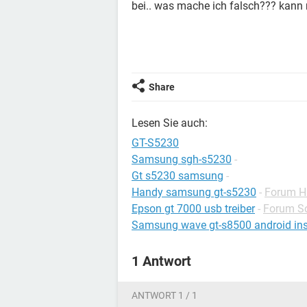
bei.. was mache ich falsch??? kann m
Share
Lesen Sie auch:
GT-S5230
Samsung sgh-s5230
-
Gt s5230 samsung
-
Handy samsung gt-s5230
-
Forum 
Epson gt 7000 usb treiber
-
Forum So
Samsung wave gt-s8500 android inst
1 Antwort
ANTWORT 1 / 1