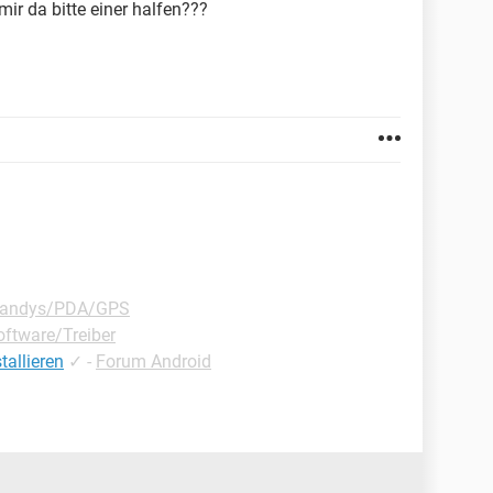
ir da bitte einer halfen???
Handys/PDA/GPS
ftware/Treiber
allieren
✓
-
Forum Android