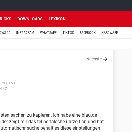
TRICKS
DOWNLOADS
LEXIKON
OWS 10
INSTAGRAM
WHATSAPP
TIKTOK
FACEBOOK
HARDWARE
Nächste
 um 13:58
4:47
hsten sachen zu kapieren. Ich habe eine blau.de
ider zeigt mir das tel ne falsche uhrzeit an und hat
automatischr suche behält es diese einstellungen