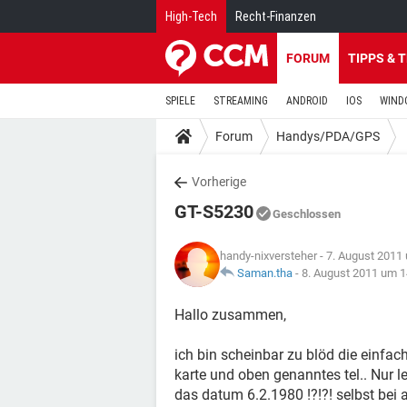
High-Tech
Recht-Finanzen
FORUM
TIPPS & 
SPIELE
STREAMING
ANDROID
IOS
WIND
Forum
Handys/PDA/GPS
Vorherige
GT-S5230
Geschlossen
handy-nixversteher
- 7. August 2011
Saman.tha
-
8. August 2011 um 1
Hallo zusammen,
ich bin scheinbar zu blöd die einfac
karte und oben genanntes tel.. Nur le
das datum 6.2.1980 !?!?! selbst bei 