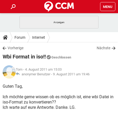
MENU
HOME
SPIELE
STREAMING
TIPPS & TRICKS
Forum
Internet
ANDROID
IOS
SPIELE
STREAMING
DOWNLOADS
Vorherige
Nächste
WINDOWS 10
INSTAGRAM
ANDROID
IOS
Wbi Format in iso!!
WHATSAPP
SPIELE
TIKTOK
STREAMING
Geschlossen
FORUM
WINDOWS 10
INSTAGRAM
FACEBOOK
ANDROID
HARDWARE
IOS
Tom
- 4. August 2011 um 15:03
WHATSAPP
SPIELE
TIKTOK
STREAMING
LEXIKON
anonymer Benutzer -
9. August 2011 um 19:46
WINDOWS 10
INSTAGRAM
FACEBOOK
ANDROID
HARDWARE
IOS
WHATSAPP
SPIELE
TIKTOK
STREAMING
Guten Tag,
WINDOWS 10
INSTAGRAM
FACEBOOK
ANDROID
HARDWARE
IOS
Ich möchte gerne wissen ob es möglich ist, eine wbi Datei in
WHATSAPP
TIKTOK
iso-Format zu konvertieren??
WINDOWS 10
INSTAGRAM
FACEBOOK
HARDWARE
Ich warte auf eure Antworte. Danke. LG.
WHATSAPP
TIKTOK