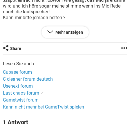
,klappt einfach nicht , obwohl wie gesagt das MIC ja erkannt
FACEBOOK
HARDWARE
wird und ich höre sogar meine stimme wenn ins Mic Rede
durch die lautsprecher !
Kann mir bitte jemadn helfen ?
Mehr anzeigen
Konfiguration:
Mac OS X / Safari 533.21.1
Share
Lesen Sie auch:
Cubase forum
C cleaner forum deutsch
Usenext forum
Last chaos forum
✓
Gametwist forum
Kann nicht mehr bei GameTwist spielen
1 Antwort