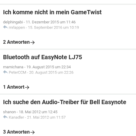
Ich komme nicht in mein GameTwist
delphingabi
-
11. Dezember 2015 um 11:46
mrlappen
-
15. September 2016 um 10:19
2 Antworten
Bluetooth auf EasyNote LJ75
mamichana
-
19. August 2015 um 22:34
PeterCCM
-
20. August 2015 um 22:26
1 Antwort
Ich suche den Audio-Treiber für Bell Easynote
shanon
-
18. Mai 2012 um 12:45
Kanadler
-
21. Mai 2012 um 11:57
3 Antworten