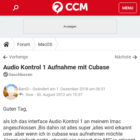
MENU
HOME
SPIELE
STREAMING
TIPPS & TRICKS
Forum
MacOS
ANDROID
IOS
SPIELE
STREAMING
DOWNLOADS
Vorherige
Nächste
WINDOWS 10
INSTAGRAM
ANDROID
IOS
Audio Kontrol 1 Aufnahme mit Cubase
WHATSAPP
SPIELE
TIKTOK
STREAMING
FORUM
WINDOWS 10
INSTAGRAM
Geschlossen
FACEBOOK
ANDROID
HARDWARE
IOS
WHATSAPP
SPIELE
TIKTOK
STREAMING
LEXIKON
WINDOWS 10
BanDi
- Geändert am 1. Dezember 2018 um 06:51
INSTAGRAM
FACEBOOK
ANDROID
HARDWARE
IOS
Sow -
30. August 2012 um 15:37
WHATSAPP
SPIELE
TIKTOK
STREAMING
WINDOWS 10
INSTAGRAM
Guten Tag,
FACEBOOK
ANDROID
HARDWARE
IOS
WHATSAPP
TIKTOK
als Ich das interface Audio Kontrol 1 an meinem Imac
WINDOWS 10
INSTAGRAM
FACEBOOK
HARDWARE
angeschlossen ,Bis dahin ist alles super ,alles wird erkannt
WHATSAPP
TIKTOK
usw .aber wenn ich in cubase was aufnehmen möchte