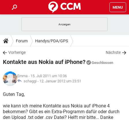
MENU
HOME
SPIELE
STREAMING
TIPPS & TRICKS
Forum
Handys/PDA/GPS
ANDROID
IOS
SPIELE
STREAMING
DOWNLOADS
Vorherige
Nächste
WINDOWS 10
INSTAGRAM
ANDROID
IOS
Kontakte aus Nokia auf iPhone?
WHATSAPP
SPIELE
TIKTOK
STREAMING
Geschlossen
FORUM
WINDOWS 10
INSTAGRAM
FACEBOOK
ANDROID
HARDWARE
IOS
Emma
- 15. Juli 2011 um 10:36
WHATSAPP
SPIELE
TIKTOK
STREAMING
LEXIKON
schaggi -
12. Januar 2012 um 23:51
WINDOWS 10
INSTAGRAM
FACEBOOK
ANDROID
HARDWARE
IOS
WHATSAPP
SPIELE
TIKTOK
STREAMING
Guten Tag,
WINDOWS 10
INSTAGRAM
FACEBOOK
ANDROID
HARDWARE
IOS
wie kann ich meine Kontakte aus Nokia auf iPhone 4
WHATSAPP
TIKTOK
bekommen? Gibt es ein Extra-Programm dafür oder durch
WINDOWS 10
INSTAGRAM
FACEBOOK
HARDWARE
den Upload .txt oder .csv Datei? Helft mir bitte... Danke
WHATSAPP
TIKTOK