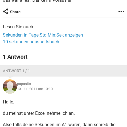
das war alles , Danke im Voraus !!!
FACEBOOK
HARDWARE
Share
Lesen Sie auch:
Sekunden in Tage:Std:Min:Sek anzeigen
10 sekunden haushaltsbuch
1 Antwort
ANTWORT 1 / 1
papasito
13. Juli 2011 um 13:10
Hallo,
du meinst unter Excel nehme ich an.
Also falls deine Sekunden im A1 wären, dann schreib die