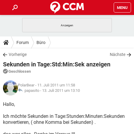
MENU
HOME
SPIELE
STREAMING
TIPPS & TRICKS
Forum
Büro
ANDROID
IOS
SPIELE
STREAMING
DOWNLOADS
Vorherige
Nächste
WINDOWS 10
INSTAGRAM
ANDROID
IOS
Sekunden in Tage:Std:Min:Sek anzeigen
WHATSAPP
SPIELE
TIKTOK
STREAMING
FORUM
WINDOWS 10
INSTAGRAM
Geschlossen
FACEBOOK
ANDROID
HARDWARE
IOS
WHATSAPP
SPIELE
TIKTOK
STREAMING
LEXIKON
WINDOWS 10
PolarBear
- 11. Juli 2011 um 11:58
INSTAGRAM
FACEBOOK
ANDROID
HARDWARE
IOS
papasito -
13. Juli 2011 um 13:10
WHATSAPP
SPIELE
TIKTOK
STREAMING
WINDOWS 10
INSTAGRAM
Hallo,
FACEBOOK
ANDROID
HARDWARE
IOS
WHATSAPP
TIKTOK
Ich möchte Sekunden in Tage:Stunden:Minuten:Sekunden
WINDOWS 10
INSTAGRAM
FACEBOOK
HARDWARE
konvertieren, ( ohne Komma bei Sekunden) .
WHATSAPP
TIKTOK