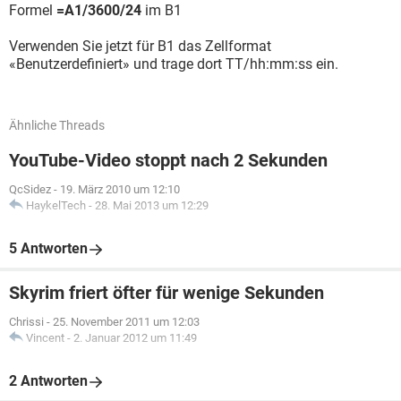
Formel
=A1/3600/24
im B1
Verwenden Sie jetzt für B1 das Zellformat
«Benutzerdefiniert» und trage dort TT/hh:mm:ss ein.
Ähnliche Threads
YouTube-Video stoppt nach 2 Sekunden
QcSidez
-
19. März 2010 um 12:10
HaykelTech
-
28. Mai 2013 um 12:29
5 Antworten
Skyrim friert öfter für wenige Sekunden
Chrissi
-
25. November 2011 um 12:03
Vincent
-
2. Januar 2012 um 11:49
2 Antworten