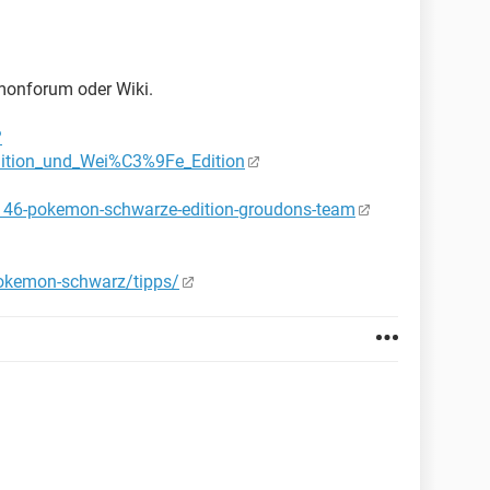
monforum oder Wiki.
?
ition_und_Wei%C3%9Fe_Edition
t146-pokemon-schwarze-edition-groudons-team
pokemon-schwarz/tipps/