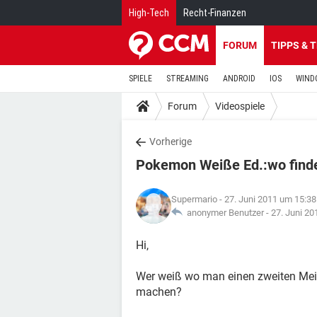
High-Tech
Recht-Finanzen
FORUM
TIPPS & 
SPIELE
STREAMING
ANDROID
IOS
WIND
Forum
Videospiele
Vorherige
Pokemon Weiße Ed.:wo finde
Supermario
- 27. Juni 2011 um 15:38
anonymer Benutzer -
27. Juni 20
Hi,
Wer weiß wo man einen zweiten Me
machen?