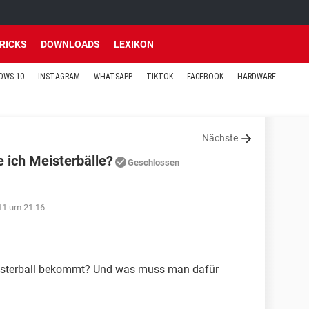
TRICKS
DOWNLOADS
LEXIKON
OWS 10
INSTAGRAM
WHATSAPP
TIKTOK
FACEBOOK
HARDWARE
Nächste
 ich Meisterbälle?
Geschlossen
11 um 21:16
isterball bekommt? Und was muss man dafür