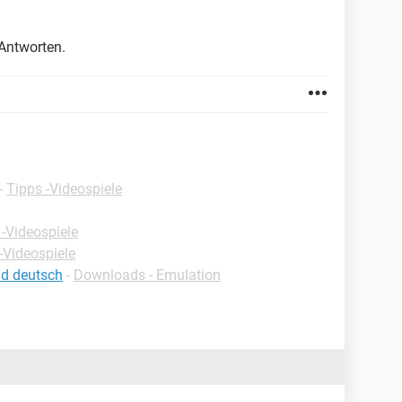
Antworten.
-
Tipps -Videospiele
 -Videospiele
-Videospiele
d deutsch
-
Downloads - Emulation