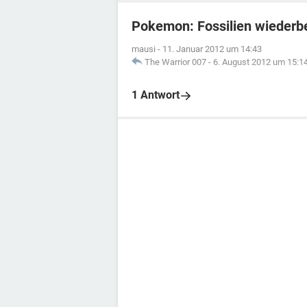
Pokemon: Fossilien wiederb
mausi
-
11. Januar 2012 um 14:43
The Warrior 007
-
6. August 2012 um 15:1
1 Antwort