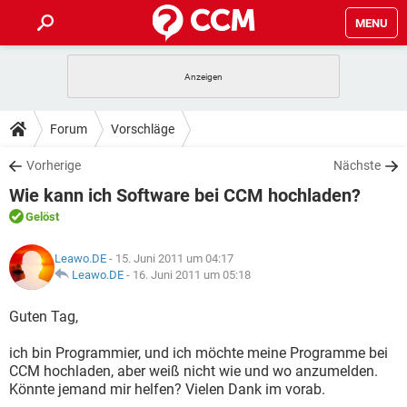
MENU
HOME
SPIELE
STREAMING
TIPPS & TRICKS
Forum
Vorschläge
ANDROID
IOS
SPIELE
STREAMING
DOWNLOADS
Vorherige
Nächste
WINDOWS 10
INSTAGRAM
ANDROID
IOS
Wie kann ich Software bei CCM hochladen?
WHATSAPP
SPIELE
TIKTOK
STREAMING
FORUM
WINDOWS 10
INSTAGRAM
Gelöst
FACEBOOK
ANDROID
HARDWARE
IOS
WHATSAPP
SPIELE
TIKTOK
STREAMING
LEXIKON
WINDOWS 10
Leawo.DE
- 15. Juni 2011 um 04:17
INSTAGRAM
FACEBOOK
ANDROID
HARDWARE
IOS
Leawo.DE
-
16. Juni 2011 um 05:18
WHATSAPP
SPIELE
TIKTOK
STREAMING
WINDOWS 10
INSTAGRAM
Guten Tag,
FACEBOOK
ANDROID
HARDWARE
IOS
WHATSAPP
TIKTOK
ich bin Programmier, und ich möchte meine Programme bei
WINDOWS 10
INSTAGRAM
FACEBOOK
HARDWARE
CCM hochladen, aber weiß nicht wie und wo anzumelden.
WHATSAPP
TIKTOK
Könnte jemand mir helfen? Vielen Dank im vorab.