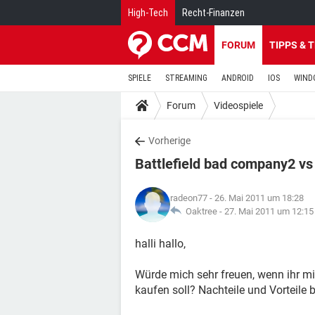
High-Tech
Recht-Finanzen
FORUM
TIPPS & 
SPIELE
STREAMING
ANDROID
IOS
WIND
Forum
Videospiele
Vorherige
Battlefield bad company2 vs
radeon77
- 26. Mai 2011 um 18:28
Oaktree -
27. Mai 2011 um 12:15
halli hallo,
Würde mich sehr freuen, wenn ihr m
kaufen soll? Nachteile und Vorteile be