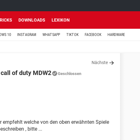
TRICKS
DOWNLOADS
LEXIKON
OWS 10
INSTAGRAM
WHATSAPP
TIKTOK
FACEBOOK
HARDWARE
Nächste
 call of duty MDW2
Geschlossen
ir empfehlt welche von den oben erwähnten Spiele
schreiben , bitte ...