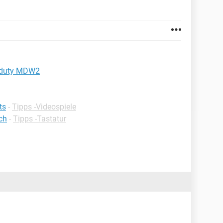
f duty MDW2
ts
-
Tipps -Videospiele
ch
-
Tipps -Tastatur