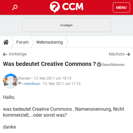
MENU
HOME
SPIELE
STREAMING
TIPPS & TRICKS
Forum
Webmastering
ANDROID
IOS
SPIELE
STREAMING
DOWNLOADS
Vorherige
Nächste
WINDOWS 10
INSTAGRAM
ANDROID
IOS
Was bedeutet Creative Commons ?
WHATSAPP
SPIELE
TIKTOK
STREAMING
Geschlossen
FORUM
WINDOWS 10
INSTAGRAM
FACEBOOK
ANDROID
HARDWARE
IOS
Xlander
- 12. Mai 2011 um 18:15
WHATSAPP
SPIELE
TIKTOK
STREAMING
LEXIKON
mandraxx
-
13. Mai 2011 um 11:10
WINDOWS 10
INSTAGRAM
FACEBOOK
ANDROID
HARDWARE
IOS
WHATSAPP
SPIELE
TIKTOK
STREAMING
Hallo,
WINDOWS 10
INSTAGRAM
FACEBOOK
ANDROID
HARDWARE
IOS
was bedeutet Creative Commons , Namensnennung, Nicht
WHATSAPP
TIKTOK
kommerziell,...oder sonst was?
WINDOWS 10
INSTAGRAM
FACEBOOK
HARDWARE
WHATSAPP
TIKTOK
danke