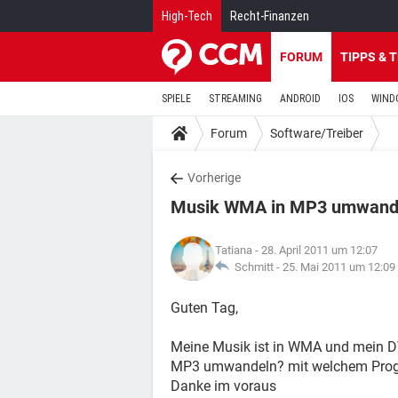
High-Tech
Recht-Finanzen
FORUM
TIPPS & 
SPIELE
STREAMING
ANDROID
IOS
WIND
Forum
Software/Treiber
Vorherige
Musik WMA in MP3 umwand
Tatiana
- 28. April 2011 um 12:07
Schmitt -
25. Mai 2011 um 12:09
Guten Tag,
Meine Musik ist in WMA und mein DVD
MP3 umwandeln? mit welchem Pr
Danke im voraus