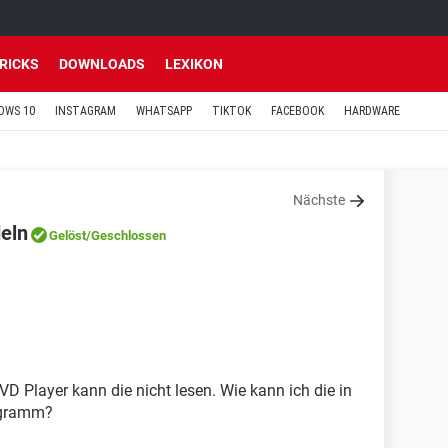
TRICKS
DOWNLOADS
LEXIKON
OWS 10
INSTAGRAM
WHATSAPP
TIKTOK
FACEBOOK
HARDWARE
Nächste
eln
Gelöst
/Geschlossen
 Player kann die nicht lesen. Wie kann ich die in
ogramm?