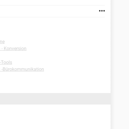
one
- Konversion
-Tools
s -Bürokommunikation