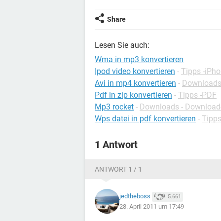
Share
Lesen Sie auch:
Wma in mp3 konvertieren
Ipod video konvertieren
-
Tipps -iPh
Avi in mp4 konvertieren
-
Downloads 
Pdf in zip konvertieren
-
Tipps -PDF
Mp3 rocket
-
Downloads - Download
Wps datei in pdf konvertieren
-
Tipp
1 Antwort
ANTWORT 1 / 1
jedtheboss
5.661
28. April 2011 um 17:49