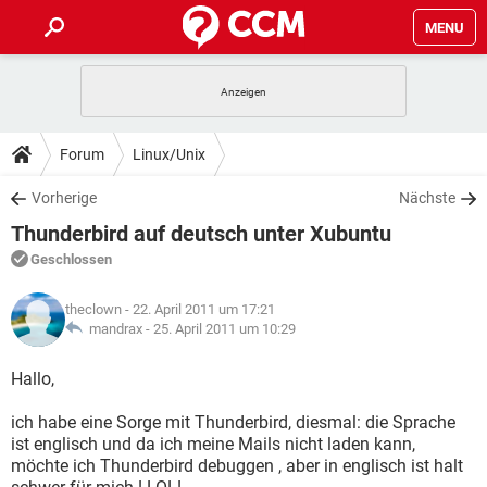
MENU
HOME
SPIELE
STREAMING
TIPPS & TRICKS
Forum
Linux/Unix
ANDROID
IOS
SPIELE
STREAMING
DOWNLOADS
Vorherige
Nächste
WINDOWS 10
INSTAGRAM
ANDROID
IOS
Thunderbird auf deutsch unter Xubuntu
WHATSAPP
SPIELE
TIKTOK
STREAMING
FORUM
WINDOWS 10
INSTAGRAM
Geschlossen
FACEBOOK
ANDROID
HARDWARE
IOS
WHATSAPP
SPIELE
TIKTOK
STREAMING
LEXIKON
WINDOWS 10
theclown
- 22. April 2011 um 17:21
INSTAGRAM
FACEBOOK
ANDROID
HARDWARE
IOS
mandrax -
25. April 2011 um 10:29
WHATSAPP
SPIELE
TIKTOK
STREAMING
WINDOWS 10
INSTAGRAM
Hallo,
FACEBOOK
ANDROID
HARDWARE
IOS
WHATSAPP
TIKTOK
ich habe eine Sorge mit Thunderbird, diesmal: die Sprache
WINDOWS 10
INSTAGRAM
FACEBOOK
HARDWARE
ist englisch und da ich meine Mails nicht laden kann,
WHATSAPP
TIKTOK
möchte ich Thunderbird debuggen , aber in englisch ist halt