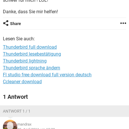
schwer für mich ! LOL!
FACEBOOK
HARDWARE
Danke, dass Sie mir helfen!
Share
Lesen Sie auch:
Thunderbird full download
Thunderbird lesebestätigung
Thunderbird lightning
Thunderbird sprache ändern
Fl studio free download full version deutsch
Ccleaner download
1 Antwort
ANTWORT 1 / 1
mandrax