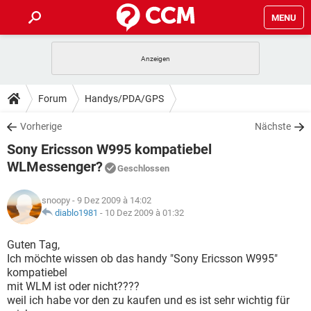
MENU
HOME
SPIELE
STREAMING
TIPPS & TRICKS
Forum
Handys/PDA/GPS
ANDROID
IOS
SPIELE
STREAMING
DOWNLOADS
Vorherige
Nächste
WINDOWS 10
INSTAGRAM
ANDROID
IOS
Sony Ericsson W995 kompatiebel
WHATSAPP
SPIELE
TIKTOK
STREAMING
FORUM
WINDOWS 10
INSTAGRAM
WLMessenger?
Geschlossen
FACEBOOK
ANDROID
HARDWARE
IOS
WHATSAPP
SPIELE
TIKTOK
STREAMING
LEXIKON
WINDOWS 10
INSTAGRAM
snoopy
- 9 Dez 2009 à 14:02
FACEBOOK
ANDROID
HARDWARE
IOS
diablo1981
-
10 Dez 2009 à 01:32
WHATSAPP
SPIELE
TIKTOK
STREAMING
WINDOWS 10
INSTAGRAM
Guten Tag,
FACEBOOK
ANDROID
HARDWARE
IOS
WHATSAPP
TIKTOK
Ich möchte wissen ob das handy "Sony Ericsson W995"
WINDOWS 10
INSTAGRAM
kompatiebel
FACEBOOK
HARDWARE
mit WLM ist oder nicht????
WHATSAPP
TIKTOK
weil ich habe vor den zu kaufen und es ist sehr wichtig für