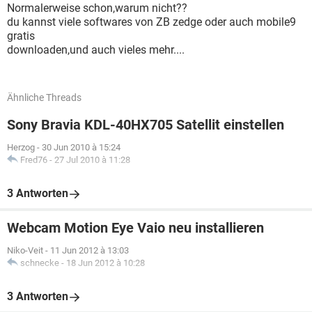
Normalerweise schon,warum nicht??
du kannst viele softwares von ZB zedge oder auch mobile9
gratis
downloaden,und auch vieles mehr....
Ähnliche Threads
Sony Bravia KDL-40HX705 Satellit einstellen
Herzog
-
30 Jun 2010 à 15:24
Fred76
-
27 Jul 2010 à 11:28
3 Antworten
Webcam Motion Eye Vaio neu installieren
Niko-Veit
-
11 Jun 2012 à 13:03
schnecke
-
18 Jun 2012 à 10:28
3 Antworten