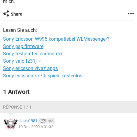
mich.
FACEBOOK
HARDWARE
Share
Lesen Sie auch:
Sony Ericsson W995 kompatiebel WLMessenger?
Sony psp firmware
Sony festplatten camcorder
Sony vaio fz31j
✓
Sony ericsson vivaz apps
Sony ericsson k770i spiele kostenlos
1 Antwort
RÉPONSE 1 / 1
diablo1981
463
10 Dez 2009 à 01:32