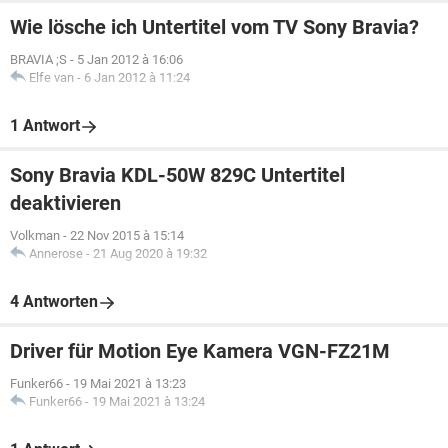
Wie lösche ich Untertitel vom TV Sony Bravia?
BRAVIA ;S
-
5 Jan 2012 à 16:06
Elfe van
-
6 Jan 2012 à 11:24
1 Antwort
Sony Bravia KDL-50W 829C Untertitel
deaktivieren
Volkman
-
22 Nov 2015 à 15:14
Annerose
-
21 Aug 2020 à 19:32
4 Antworten
Driver für Motion Eye Kamera VGN-FZ21M
Funker66
-
19 Mai 2021 à 13:23
Funker66
-
19 Mai 2021 à 13:24