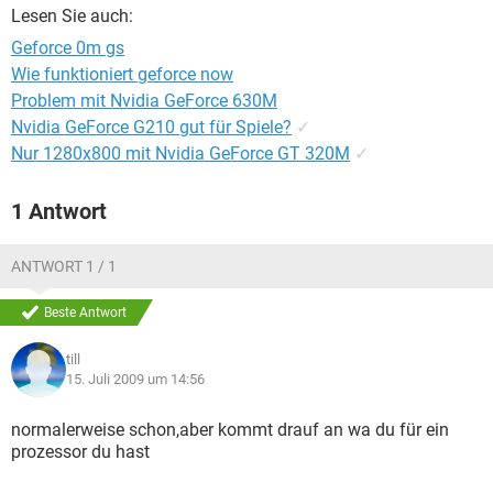
FACEBOOK
HARDWARE
Lesen Sie auch:
Geforce 0m gs
Wie funktioniert geforce now
Problem mit Nvidia GeForce 630M
Nvidia GeForce G210 gut für Spiele?
✓
Nur 1280x800 mit Nvidia GeForce GT 320M
✓
1 Antwort
ANTWORT 1 / 1
Beste Antwort
till
15. Juli 2009 um 14:56
normalerweise schon,aber kommt drauf an wa du für ein
prozessor du hast