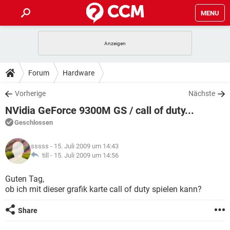
MENU
HOME
SPIELE
STREAMING
TIPPS & TRICKS
Forum
Hardware
ANDROID
IOS
SPIELE
STREAMING
DOWNLOADS
Vorherige
Nächste
WINDOWS 10
INSTAGRAM
ANDROID
IOS
NVidia GeForce 9300M GS / call of duty...
WHATSAPP
SPIELE
TIKTOK
STREAMING
FORUM
WINDOWS 10
INSTAGRAM
Geschlossen
FACEBOOK
ANDROID
HARDWARE
IOS
WHATSAPP
SPIELE
TIKTOK
STREAMING
LEXIKON
WINDOWS 10
sssss
- 15. Juli 2009 um 14:43
INSTAGRAM
FACEBOOK
ANDROID
HARDWARE
IOS
till -
15. Juli 2009 um 14:56
WHATSAPP
SPIELE
TIKTOK
STREAMING
WINDOWS 10
INSTAGRAM
Guten Tag,
FACEBOOK
ANDROID
HARDWARE
IOS
ob ich mit dieser grafik karte call of duty spielen kann?
WHATSAPP
TIKTOK
WINDOWS 10
INSTAGRAM
FACEBOOK
HARDWARE
Share
WHATSAPP
TIKTOK