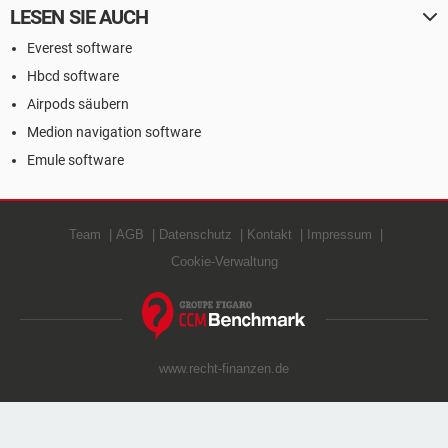
LESEN SIE AUCH
Everest software
Hbcd software
Airpods säubern
Medion navigation software
Emule software
Team
AGB
Datenschutz
Kontakt
Impressum
Cookie-Verwaltung
www.recht-finanzen.de