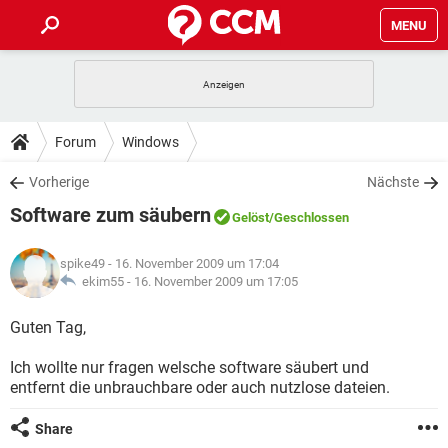
MENU
HOME
SPIELE
STREAMING
TIPPS & TRICKS
Forum
Windows
ANDROID
IOS
SPIELE
STREAMING
DOWNLOADS
Vorherige
Nächste
WINDOWS 10
INSTAGRAM
ANDROID
IOS
Software zum säubern
WHATSAPP
SPIELE
TIKTOK
STREAMING
Gelöst
/Geschlossen
FORUM
WINDOWS 10
INSTAGRAM
FACEBOOK
ANDROID
HARDWARE
IOS
spike49
- 16. November 2009 um 17:04
WHATSAPP
SPIELE
TIKTOK
STREAMING
LEXIKON
ekim55 -
16. November 2009 um 17:05
WINDOWS 10
INSTAGRAM
FACEBOOK
ANDROID
HARDWARE
IOS
WHATSAPP
SPIELE
TIKTOK
STREAMING
Guten Tag,
WINDOWS 10
INSTAGRAM
FACEBOOK
ANDROID
HARDWARE
IOS
Ich wollte nur fragen welsche software säubert und
WHATSAPP
TIKTOK
entfernt die unbrauchbare oder auch nutzlose dateien.
WINDOWS 10
INSTAGRAM
FACEBOOK
HARDWARE
WHATSAPP
TIKTOK
Share