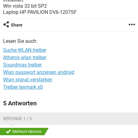
FACEBOOK
HARDWARE
Win vista 32 bit SP2
Laptop HP PAVILION DV6-1207SF
Share
Lesen Sie auch:
Suche WLAN treiber
Atheros wlan treiber
Soundmax treiber
Wlan passwort anzeigen android
Wlan signal verstärken
Treiber lexmark x0
5 Antworten
RÉPONSE 1 / 5
Meilleure réponse