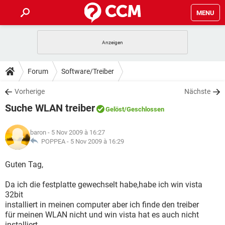
MENU
HOME
SPIELE
STREAMING
TIPPS & TRICKS
Forum
Software/Treiber
ANDROID
IOS
SPIELE
STREAMING
DOWNLOADS
Vorherige
Nächste
WINDOWS 10
INSTAGRAM
ANDROID
IOS
Suche WLAN treiber
WHATSAPP
SPIELE
TIKTOK
STREAMING
Gelöst
/Geschlossen
FORUM
WINDOWS 10
INSTAGRAM
FACEBOOK
ANDROID
HARDWARE
IOS
baron
- 5 Nov 2009 à 16:27
WHATSAPP
SPIELE
TIKTOK
STREAMING
LEXIKON
POPPEA -
5 Nov 2009 à 16:29
WINDOWS 10
INSTAGRAM
FACEBOOK
ANDROID
HARDWARE
IOS
WHATSAPP
SPIELE
TIKTOK
STREAMING
Guten Tag,
WINDOWS 10
INSTAGRAM
FACEBOOK
ANDROID
HARDWARE
IOS
Da ich die festplatte gewechselt habe,habe ich win vista
WHATSAPP
TIKTOK
32bit
WINDOWS 10
INSTAGRAM
FACEBOOK
HARDWARE
installiert in meinen computer aber ich finde den treiber
WHATSAPP
TIKTOK
für meinen WLAN nicht und win vista hat es auch nicht
installiert.