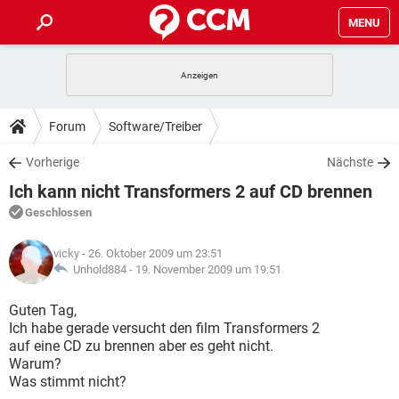
MENU
HOME
SPIELE
STREAMING
TIPPS & TRICKS
Forum
Software/Treiber
ANDROID
IOS
SPIELE
STREAMING
DOWNLOADS
Vorherige
Nächste
WINDOWS 10
INSTAGRAM
ANDROID
IOS
Ich kann nicht Transformers 2 auf CD brennen
WHATSAPP
SPIELE
TIKTOK
STREAMING
FORUM
WINDOWS 10
INSTAGRAM
Geschlossen
FACEBOOK
ANDROID
HARDWARE
IOS
WHATSAPP
SPIELE
TIKTOK
STREAMING
LEXIKON
WINDOWS 10
vicky
- 26. Oktober 2009 um 23:51
INSTAGRAM
FACEBOOK
ANDROID
HARDWARE
IOS
Unhold884 -
19. November 2009 um 19:51
WHATSAPP
SPIELE
TIKTOK
STREAMING
WINDOWS 10
INSTAGRAM
Guten Tag,
FACEBOOK
ANDROID
HARDWARE
IOS
Ich habe gerade versucht den film Transformers 2
WHATSAPP
TIKTOK
auf eine CD zu brennen aber es geht nicht.
WINDOWS 10
INSTAGRAM
FACEBOOK
HARDWARE
Warum?
WHATSAPP
TIKTOK
Was stimmt nicht?