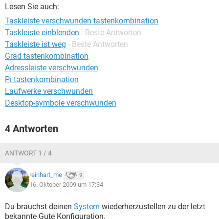
FACEBOOK
HARDWARE
Lesen Sie auch:
Taskleiste verschwunden tastenkombination
Taskleiste einblenden
- Beste Antworten
Taskleiste ist weg
- Beste Antworten
Grad tastenkombination
Adressleiste verschwunden
Pi tastenkombination
Laufwerke verschwunden
Desktop-symbole verschwunden
4 Antworten
ANTWORT 1 / 4
reinhart_me
9
16. Oktober 2009 um 17:34
Du brauchst deinen
System
wiederherzustellen zu der letzt
bekannte Gute Konfiguration.