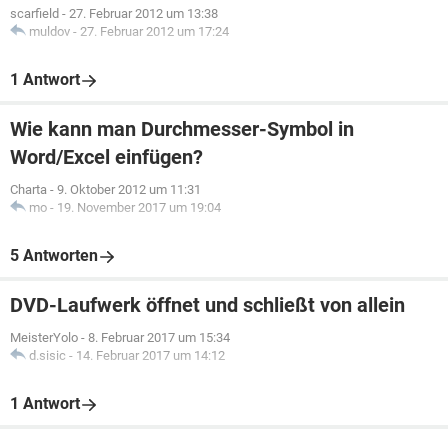
scarfield
-
27. Februar 2012 um 13:38
muldov
-
27. Februar 2012 um 17:24
1 Antwort
Wie kann man Durchmesser-Symbol in
Word/Excel einfügen?
Charta
-
9. Oktober 2012 um 11:31
mo
-
19. November 2017 um 19:04
5 Antworten
DVD-Laufwerk öffnet und schließt von allein
MeisterYolo
-
8. Februar 2017 um 15:34
d.sisic
-
14. Februar 2017 um 14:12
1 Antwort