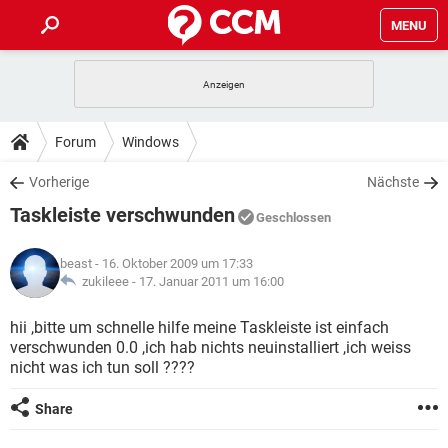
MENU
HOME
SPIELE
STREAMING
TIPPS & TRICKS
Forum
Windows
ANDROID
IOS
SPIELE
STREAMING
DOWNLOADS
Vorherige
Nächste
WINDOWS 10
INSTAGRAM
ANDROID
IOS
Taskleiste verschwunden
WHATSAPP
SPIELE
TIKTOK
STREAMING
Geschlossen
FORUM
WINDOWS 10
INSTAGRAM
FACEBOOK
ANDROID
HARDWARE
IOS
beast
- 16. Oktober 2009 um 17:33
WHATSAPP
SPIELE
TIKTOK
STREAMING
LEXIKON
zukileee -
17. Januar 2011 um 16:00
WINDOWS 10
INSTAGRAM
FACEBOOK
ANDROID
HARDWARE
IOS
WHATSAPP
SPIELE
TIKTOK
STREAMING
hii ,bitte um schnelle hilfe meine Taskleiste ist einfach
WINDOWS 10
INSTAGRAM
verschwunden 0.0 ,ich hab nichts neuinstalliert ,ich weiss
FACEBOOK
ANDROID
HARDWARE
IOS
nicht was ich tun soll ????
WHATSAPP
TIKTOK
WINDOWS 10
INSTAGRAM
FACEBOOK
HARDWARE
Share
WHATSAPP
TIKTOK